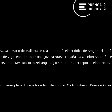
ACIÓN
Diario de Mallorca
El Día
Empordà
El Periódico de Aragón
El Peri
ro de Vigo
La Crónica de Badajoz
La Nueva España
La Opinión A Coruña
L
Levante-EMV
Mallorca Zeitung
Regio7
Sport
Superdeporte
El Correo Ga
as
Iberempleos
Loteria Navidad
Neomotor
Código Nuevo
Premios Goya