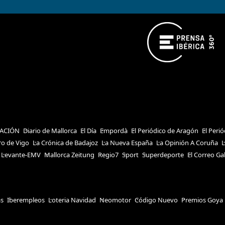
ACIÓN
Diario de Mallorca
El Día
Empordà
El Periódico de Aragón
El Peri
ro de Vigo
La Crónica de Badajoz
La Nueva España
La Opinión A Coruña
L
Levante-EMV
Mallorca Zeitung
Regio7
Sport
Superdeporte
El Correo Ga
as
Iberempleos
Loteria Navidad
Neomotor
Código Nuevo
Premios Goya