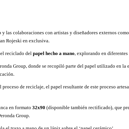
y las colaboraciones con artistas y diseñadores externos como 
oan Rojeski en exclusiva.
el reciclado del
papel hecho a mano
, explorando en diferentes
ronda Group, donde se recopiló parte del papel utilizado en la e
icación.
 proceso de reciclaje, el papel resultante de este proceso artes
lanca en formato
32x90
(disponible también rectificado), que pre
Peronda Group.
 el trazo a mano de un lápiz sobre el ‘papel cerámico’.