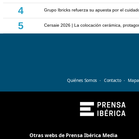
4
Grupo Ibricks refuerza su apuesta por el cuidad
5
Cersaie 2026 | La colocación cerámica, protagoni
Quiénes Somos
Contacto
Mapa 
Otras webs de Prensa Ibérica Media