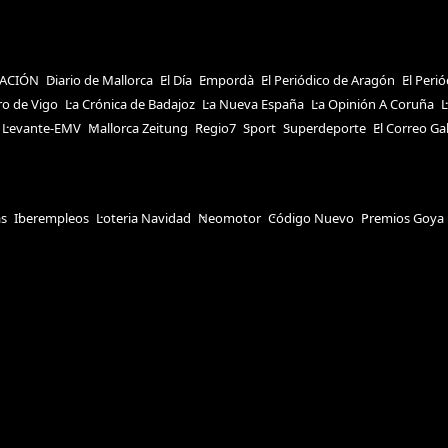
ACIÓN
Diario de Mallorca
El Día
Empordà
El Periódico de Aragón
El Peri
ro de Vigo
La Crónica de Badajoz
La Nueva España
La Opinión A Coruña
L
Levante-EMV
Mallorca Zeitung
Regio7
Sport
Superdeporte
El Correo Ga
as
Iberempleos
Loteria Navidad
Neomotor
Código Nuevo
Premios Goya