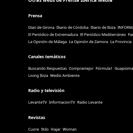
Otras webs de Prensa Ibérica Media
Prensa
Diari de Girona
Diario de Córdoba
Diario de Ibiza
INFORM
El Periódico de Extremadura
El Periódico Mediterráneo
Fa
La Opinión de Málaga
La Opinión de Zamora
La Provincia
Canales temáticos
Buscando Respuestas
Compramejor
Fórmula1
Guapisim
Living Ibiza
Medio Ambiente
Radio y televisión
LevanteTV
InformacionTV
Radio Levante
Revistas
Cuore
Stilo
Viajar
Woman