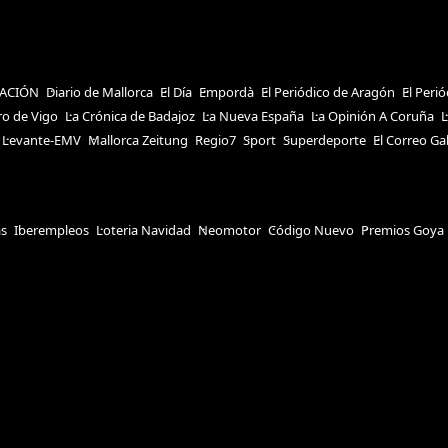
ACIÓN
Diario de Mallorca
El Día
Empordà
El Periódico de Aragón
El Peri
ro de Vigo
La Crónica de Badajoz
La Nueva España
La Opinión A Coruña
L
Levante-EMV
Mallorca Zeitung
Regio7
Sport
Superdeporte
El Correo Ga
as
Iberempleos
Loteria Navidad
Neomotor
Código Nuevo
Premios Goya