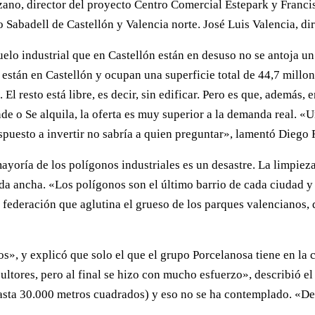
zano, director del proyecto Centro Comercial Estepark y Franc
co Sabadell de Castellón y Valencia norte. José Luis Valencia, d
uelo industrial que en Castellón están en desuso no se antoja u
 están en Castellón y ocupan una superficie total de 44,7 millo
resto está libre, es decir, sin edificar. Pero es que, además, e
de o Se alquila, la oferta es muy superior a la demanda real. «U
spuesto a invertir no sabría a quien preguntar», lamentó Diego 
ayoría de los polígonos industriales es un desastre. La limpie
da ancha. «Los polígonos son el último barrio de cada ciudad y 
la federación que aglutina el grueso de los parques valencianos
 y explicó que solo el que el grupo Porcelanosa tiene en la c
cultores, pero al final se hizo con mucho esfuerzo», describió 
asta 30.000 metros cuadrados) y eso no se ha contemplado. «Des