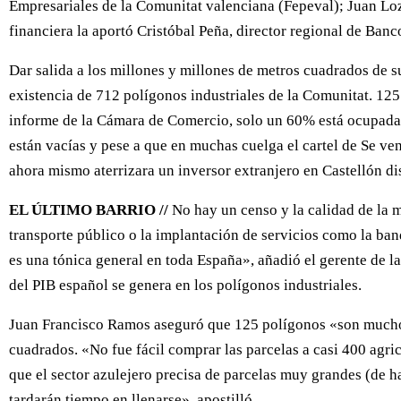
Empresariales de la Comunitat valenciana (Fepeval); Juan Lo
financiera la aportó Cristóbal Peña, director regional de Ban
Dar salida a los millones y millones de metros cuadrados de s
existencia de 712 polígonos industriales de la Comunitat. 125
informe de la Cámara de Comercio, solo un 60% está ocupada. El 
están vacías y pese a que en muchas cuelga el cartel de Se ven
ahora mismo aterrizara un inversor extranjero en Castellón di
EL ÚLTIMO BARRIO //
No hay un censo y la calidad de la m
transporte público o la implantación de servicios como la ban
es una tónica general en toda España», añadió el gerente de 
del PIB español se genera en los polígonos industriales.
Juan Francisco Ramos aseguró que 125 polígonos «son muchos»,
cuadrados. «No fue fácil comprar las parcelas a casi 400 agri
que el sector azulejero precisa de parcelas muy grandes (de h
tardarán tiempo en llenarse», apostilló.