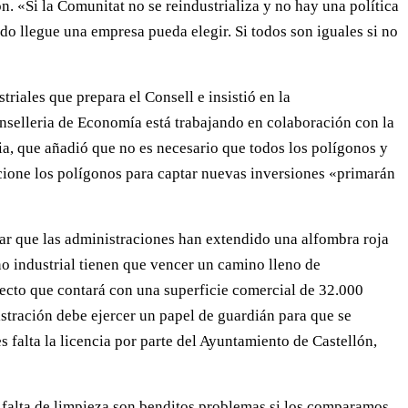
. «Si la Comunitat no se reindustrializa y no hay una política
do llegue una empresa pueda elegir. Si todos son iguales si no
triales que prepara el Consell e insistió en la
nselleria de Economía está trabajando en colaboración con la
ria, que añadió que no es necesario que todos los polígonos y
cione los polígonos para captar nuevas inversiones «primarán
ar que las administraciones han extendido una alfombra roja
ono industrial tienen que vencer un camino lleno de
ecto que contará con una superficie comercial de 32.000
stración debe ejercer un papel de guardián para que se
falta la licencia por parte del Ayuntamiento de Castellón,
e falta de limpieza son benditos problemas si los comparamos