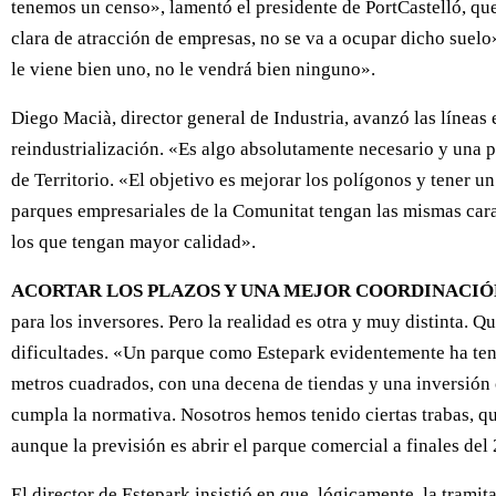
tenemos un censo», lamentó el presidente de PortCastelló, que
clara de atracción de empresas, no se va a ocupar dicho suelo
le viene bien uno, no le vendrá bien ninguno».
Diego Macià, director general de Industria, avanzó las líneas e
reindustrialización. «Es algo absolutamente necesario y una 
de Territorio. «El objetivo es mejorar los polígonos y tener u
parques empresariales de la Comunitat tengan las mismas cara
los que tengan mayor calidad».
ACORTAR LOS PLAZOS Y UNA MEJOR COORDINACIÓN
para los inversores. Pero la realidad es otra y muy distinta. 
dificultades. «Un parque como Estepark evidentemente ha teni
metros cuadrados, con una decena de tiendas y una inversión 
cumpla la normativa. Nosotros hemos tenido ciertas trabas, qu
aunque la previsión es abrir el parque comercial a finales del
El director de Estepark insistió en que, lógicamente, la tram