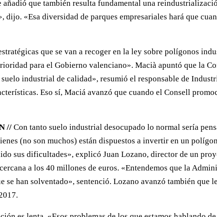
 añadió que también resulta fundamental una reindustrialización
», dijo. «Esa diversidad de parques empresariales hará que cuan
stratégicas que se van a recoger en la ley sobre polígonos indus
prioridad para el Gobierno valenciano». Macià apuntó que la Co
n suelo industrial de calidad», resumió el responsable de Indust
cterísticas. Eso sí, Maciá avanzó que cuando el Consell promo
 //
Con tanto suelo industrial desocupado lo normal sería pens
Quienes (no son muchos) están dispuestos a invertir en un políg
do sus dificultades», explicó Juan Lozano, director de un proy
cercana a los 40 millones de euros. «Entendemos que la Admini
e se han solventado», sentenció. Lozano avanzó también que les 
 2017.
itación es lenta. «Esos problemas de los que estamos hablando d