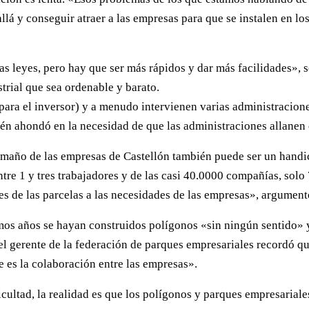
allá y conseguir atraer a las empresas para que se instalen en l
as leyes, pero hay que ser más rápidos y dar más facilidades»,
strial que sea ordenable y barato.
 para el inversor) y a menudo intervienen varias administracio
n ahondó en la necesidad de que las administraciones allanen e
tamaño de las empresas de Castellón también puede ser un handica
e 1 y tres trabajadores y de las casi 40.0000 compañías, solo 
 de las parcelas a las necesidades de las empresas», argumentó
os años se hayan construidos polígonos «sin ningún sentido» y 
 el gerente de la federación de parques empresariales recordó qu
 es la colaboración entre las empresas».
icultad, la realidad es que los polígonos y parques empresaria