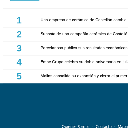
1
Una empresa de cerámica de Castellón cambia d
2
Subasta de una compañía cerámica de Castellón: 
3
Porcelanosa publica sus resultados económicos
4
Emac Grupo celebra su doble aniversario en juli
5
Molins consolida su expansión y cierra el prim
Quiénes Somos
Contacto
Mapa 