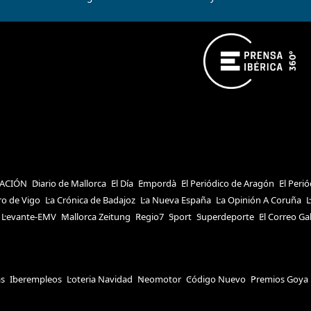
ACIÓN
Diario de Mallorca
El Día
Empordà
El Periódico de Aragón
El Peri
ro de Vigo
La Crónica de Badajoz
La Nueva España
La Opinión A Coruña
L
Levante-EMV
Mallorca Zeitung
Regio7
Sport
Superdeporte
El Correo Ga
as
Iberempleos
Loteria Navidad
Neomotor
Código Nuevo
Premios Goya