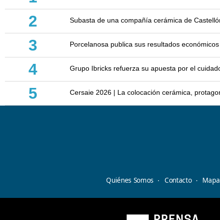
2
Subasta de una compañía cerámica de Castellón: 
3
Porcelanosa publica sus resultados económicos
4
Grupo Ibricks refuerza su apuesta por el cuidad
5
Cersaie 2026 | La colocación cerámica, protagoni
Quiénes Somos
Contacto
Mapa 