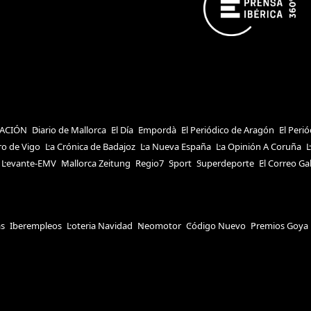
ACIÓN
Diario de Mallorca
El Día
Empordà
El Periódico de Aragón
El Peri
ro de Vigo
La Crónica de Badajoz
La Nueva España
La Opinión A Coruña
L
Levante-EMV
Mallorca Zeitung
Regio7
Sport
Superdeporte
El Correo Ga
as
Iberempleos
Loteria Navidad
Neomotor
Código Nuevo
Premios Goya