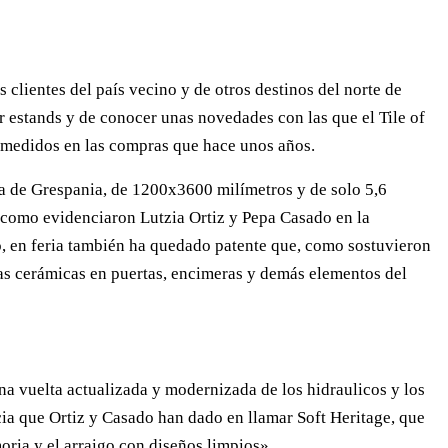
 clientes del país vecino y de otros destinos del norte de
r estands y de conocer unas novedades con las que el Tile of
comedidos en las compras que hace unos años.
a de Grespania, de 1200x3600 milímetros y de solo 5,6
y como evidenciaron Lutzia Ortiz y Pepa Casado en la
, en feria también ha quedado patente que, como sostuvieron
has cerámicas en puertas, encimeras y demás elementos del
una vuelta actualizada y modernizada de los hidraulicos y los
cia que Ortiz y Casado han dado en llamar Soft Heritage, que
oria y el arraigo con diseños limpios».