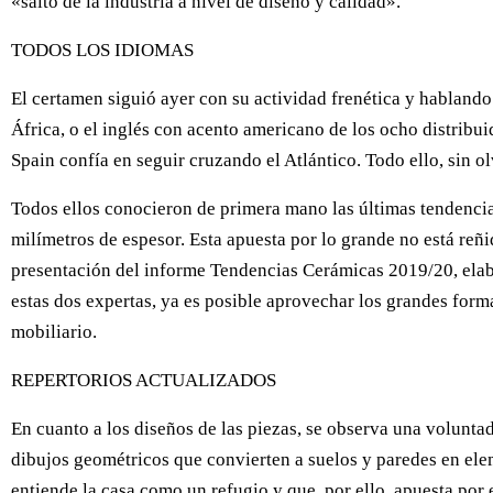
«salto de la industria a nivel de diseño y calidad».
TODOS LOS IDIOMAS
El certamen siguió ayer con su actividad frenética y hablando 
África, o el inglés con acento americano de los ocho distribu
Spain confía en seguir cruzando el Atlántico. Todo ello, sin
Todos ellos conocieron de primera mano las últimas tendenci
milímetros de espesor. Esta apuesta por lo grande no está reñ
presentación del informe Tendencias Cerámicas 2019/20, elab
estas dos expertas, ya es posible aprovechar los grandes for
mobiliario.
REPERTORIOS ACTUALIZADOS
En cuanto a los diseños de las piezas, se observa una voluntad
dibujos geométricos que convierten a suelos y paredes en ele
entiende la casa como un refugio y que, por ello, apuesta por