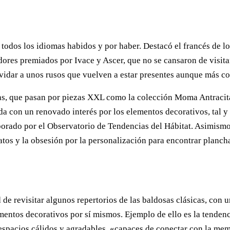
todos los idiomas habidos y por haber. Destacó el francés de los
idores premiados por Ivace y Ascer, que no se cansaron de visita
 olvidar a unos rusos que vuelven a estar presentes aunque más 
as, que pasan por piezas XXL como la colección Moma Antracit
ida con un renovado interés por los elementos decorativos, tal 
orado por el Observatorio de Tendencias del Hábitat. Asimismo
matos y la obsesión por la personalización para encontrar planc
 de revisitar algunos repertorios de las baldosas clásicas, con 
mentos decorativos por sí mismos. Ejemplo de ello es la tenden
 espacios cálidos y agradables, «capaces de conectar con la mem