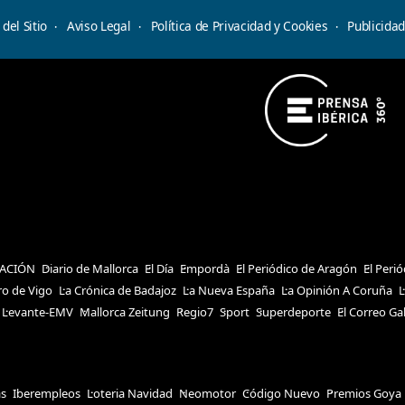
del Sitio
Aviso Legal
Política de Privacidad y Cookies
Publicida
ACIÓN
Diario de Mallorca
El Día
Empordà
El Periódico de Aragón
El Peri
ro de Vigo
La Crónica de Badajoz
La Nueva España
La Opinión A Coruña
L
Levante-EMV
Mallorca Zeitung
Regio7
Sport
Superdeporte
El Correo Ga
as
Iberempleos
Loteria Navidad
Neomotor
Código Nuevo
Premios Goya