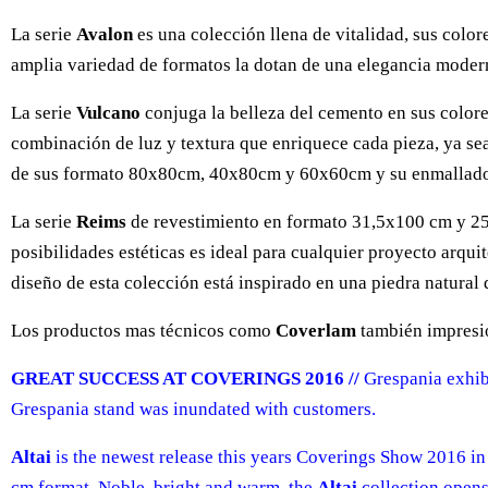
La serie
Avalon
es una colección llena de vitalidad, sus color
amplia variedad de formatos la dotan de una elegancia moder
La serie
Vulcano
conjuga la belleza del cemento en sus colores
combinación de luz y textura que enriquece cada pieza, ya sea
de sus formato 80x80cm, 40x80cm y 60x60cm y su enmallado S
La serie
Reims
de revestimiento en formato 31,5x100 cm y 25x
posibilidades estéticas es ideal para cualquier proyecto arqu
diseño de esta colección está inspirado en una piedra natural q
Los productos mas técnicos como
Coverlam
también impresio
GREAT SUCCESS AT COVERINGS 2016 //
Grespania exhibi
Grespania stand was inundated with customers.
Altai
is the newest release this years Coverings Show 2016 in 
cm format. Noble, bright and warm, the
Altai
collection opens 