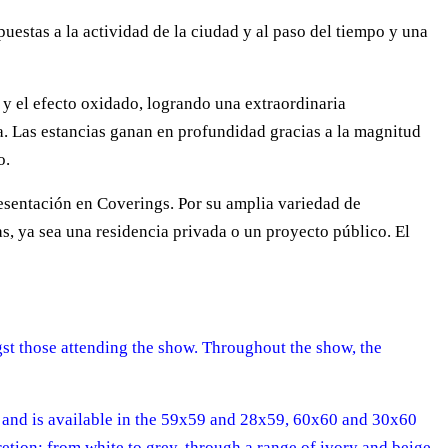
puestas a la actividad de la ciudad y al paso del tiempo y una
n y el efecto oxidado, logrando una extraordinaria
sa. Las estancias ganan en profundidad gracias a la magnitud
o.
esentación en Coverings. Por su amplia variedad de
s, ya sea una residencia privada o un proyecto público. El
st those attending the show. Throughout the show, the
sh and is available in the 59x59 and 28x59, 60x60 and 30x60
retion: from white to grey, through a range of ivory and beige.