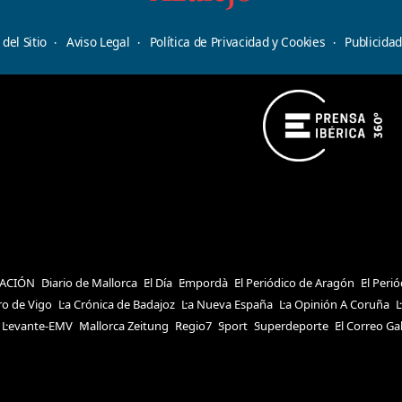
del Sitio
Aviso Legal
Política de Privacidad y Cookies
Publicida
ACIÓN
Diario de Mallorca
El Día
Empordà
El Periódico de Aragón
El Peri
ro de Vigo
La Crónica de Badajoz
La Nueva España
La Opinión A Coruña
L
Levante-EMV
Mallorca Zeitung
Regio7
Sport
Superdeporte
El Correo Ga