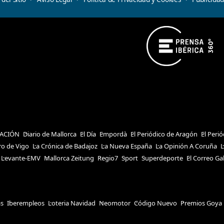
ACIÓN
Diario de Mallorca
El Día
Empordà
El Periódico de Aragón
El Peri
ro de Vigo
La Crónica de Badajoz
La Nueva España
La Opinión A Coruña
L
Levante-EMV
Mallorca Zeitung
Regio7
Sport
Superdeporte
El Correo Ga
as
Iberempleos
Loteria Navidad
Neomotor
Código Nuevo
Premios Goya