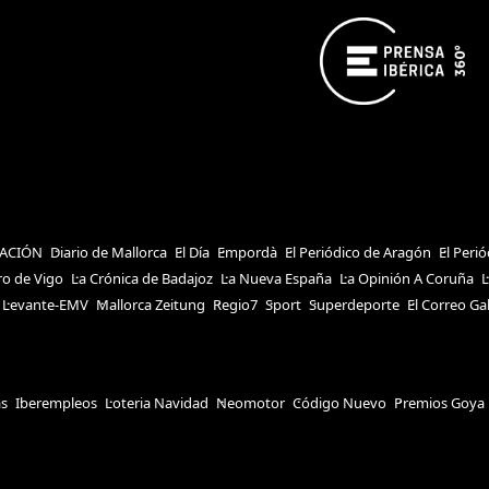
ACIÓN
Diario de Mallorca
El Día
Empordà
El Periódico de Aragón
El Peri
ro de Vigo
La Crónica de Badajoz
La Nueva España
La Opinión A Coruña
L
Levante-EMV
Mallorca Zeitung
Regio7
Sport
Superdeporte
El Correo Ga
as
Iberempleos
Loteria Navidad
Neomotor
Código Nuevo
Premios Goya