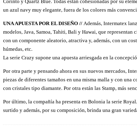
Corinto y Quartz Blue. Todas están cohesionadas por su eleme
un azul navy muy elegante, fuera de los colores más convenci
UNA APUESTA POR EL DISEÑO //
Además, Intermatex lanza
modelos, Java, Samoa, Tahiti, Bali y Hawai, que representan 
con un componente aleatorio, atractiva y, además, con un cost
húmedas, etc.
La serie Crazy supone una apuesta arriesgada en la concepción
Por otra parte y pensando ahora en sus nuevos mercados, Int
piezas de diferentes tamaños en una misma malla y con una co
con cristales tipo diamante. Por otra están las Stamp, más senci
Por último, la compañía ha presenta en Bolonia la serie Roy
surtido y además, por su composición, brinda una gran varied