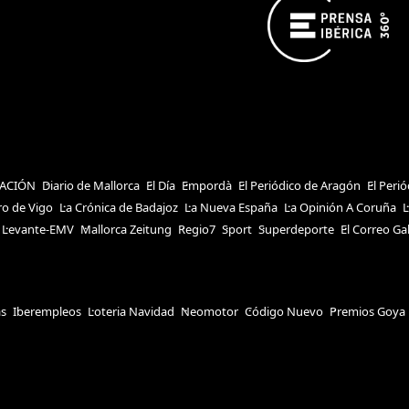
ACIÓN
Diario de Mallorca
El Día
Empordà
El Periódico de Aragón
El Peri
ro de Vigo
La Crónica de Badajoz
La Nueva España
La Opinión A Coruña
L
Levante-EMV
Mallorca Zeitung
Regio7
Sport
Superdeporte
El Correo Ga
as
Iberempleos
Loteria Navidad
Neomotor
Código Nuevo
Premios Goya