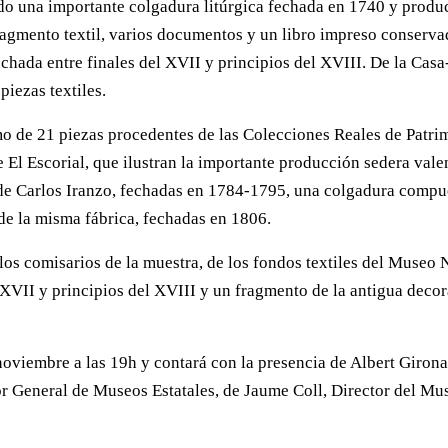
do una importante colgadura litúrgica fechada en 1740 y produc
agmento textil, varios documentos y un libro impreso conserva
fechada entre finales del XVII y principios del XVIII. De la C
iezas textiles.
o de 21 piezas procedentes de las Colecciones Reales de Patrim
El Escorial, que ilustran la importante producción sedera valenc
e Carlos Iranzo, fechadas en 1784-1795, una colgadura compues
de la misma fábrica, fechadas en 1806.
 los comisarios de la muestra, de los fondos textiles del Museo 
o XVII y principios del XVIII y un fragmento de la antigua deco
noviembre a las 19h y contará con la presencia de Albert Giron
tor General de Museos Estatales, de Jaume Coll, Director del 