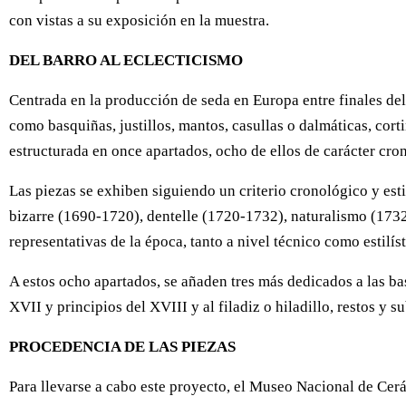
con vistas a su exposición en la muestra.
DEL BARRO AL ECLECTICISMO
Centrada en la producción de seda en Europa entre finales del
como basquiñas, justillos, mantos, casullas o dalmáticas, cor
estructurada en once apartados, ocho de ellos de carácter cron
Las piezas se exhiben siguiendo un criterio cronológico y esti
bizarre (1690-1720), dentelle (1720-1732), naturalismo (173
representativas de la época, tanto a nivel técnico como estilís
A estos ocho apartados, se añaden tres más dedicados a las bas
XVII y principios del XVIII y al filadiz o hiladillo, restos y
PROCEDENCIA DE LAS PIEZAS
Para llevarse a cabo este proyecto, el Museo Nacional de Cer