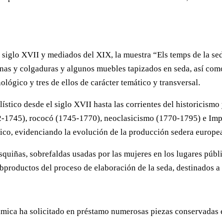
 siglo XVII y mediados del XIX, la muestra “Els temps de la sed
tinas y colgaduras y algunos muebles tapizados en seda, así co
ológico y tres de ellos de carácter temático y transversal.
lístico desde el siglo XVII hasta las corrientes del historicism
2-1745), rococó (1745-1770), neoclasicismo (1770-1795) e Imp
tico, evidenciando la evolución de la producción sedera europea 
quiñas, sobrefaldas usadas por las mujeres en los lugares públi
 subproductos del proceso de elaboración de la seda, destinados 
ámica ha solicitado en préstamo numerosas piezas conservadas en