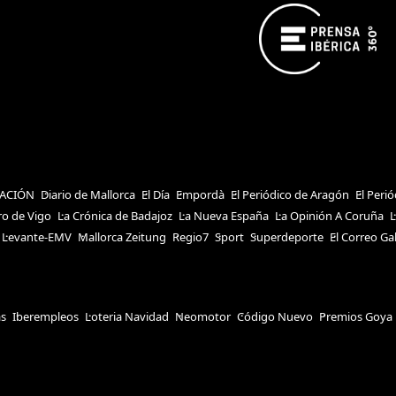
ACIÓN
Diario de Mallorca
El Día
Empordà
El Periódico de Aragón
El Peri
ro de Vigo
La Crónica de Badajoz
La Nueva España
La Opinión A Coruña
L
Levante-EMV
Mallorca Zeitung
Regio7
Sport
Superdeporte
El Correo Ga
as
Iberempleos
Loteria Navidad
Neomotor
Código Nuevo
Premios Goya