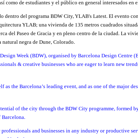
sí como de estudiantes y el público en general interesados en e
do dentro del programa BDW City, YLAB's Latest. El evento consi
arquitectura YLAB; una vivienda de 135 metros cuadrados situad
rca del Paseo de Gracia y en pleno centro de la ciudad. La viv
ra natural negra de Dune, Colorado.
Design Week (BDW), organised by Barcelona Design Centre (BC
ssionals & creative businesses who are eager to learn new tren
lf as the Barcelona’s leading event, and as one of the major des
potential of the city through the BDW City programme, formed by
f Barcelona.
r professionals and businesses in any industry or productive serv