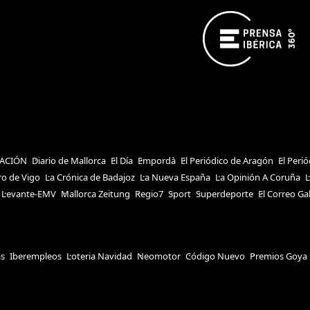
ACIÓN
Diario de Mallorca
El Día
Empordà
El Periódico de Aragón
El Peri
ro de Vigo
La Crónica de Badajoz
La Nueva España
La Opinión A Coruña
L
Levante-EMV
Mallorca Zeitung
Regio7
Sport
Superdeporte
El Correo Ga
as
Iberempleos
Loteria Navidad
Neomotor
Código Nuevo
Premios Goya