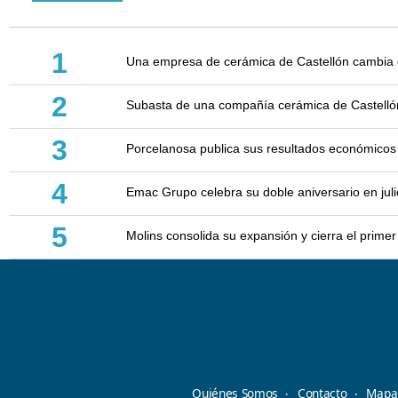
1
Una empresa de cerámica de Castellón cambia d
2
Subasta de una compañía cerámica de Castellón: 
3
Porcelanosa publica sus resultados económicos
4
Emac Grupo celebra su doble aniversario en juli
5
Molins consolida su expansión y cierra el prim
Quiénes Somos
Contacto
Mapa 