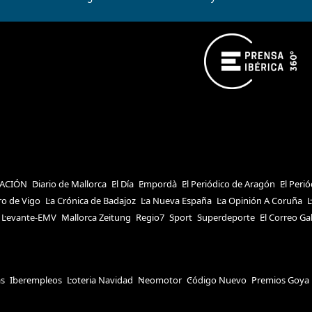
ACIÓN
Diario de Mallorca
El Día
Empordà
El Periódico de Aragón
El Peri
ro de Vigo
La Crónica de Badajoz
La Nueva España
La Opinión A Coruña
L
Levante-EMV
Mallorca Zeitung
Regio7
Sport
Superdeporte
El Correo Ga
as
Iberempleos
Loteria Navidad
Neomotor
Código Nuevo
Premios Goya