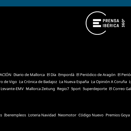
ACIÓN
Diario de Mallorca
El Día
Empordà
El Periódico de Aragón
El Peri
ro de Vigo
La Crónica de Badajoz
La Nueva España
La Opinión A Coruña
L
Levante-EMV
Mallorca Zeitung
Regio7
Sport
Superdeporte
El Correo Ga
as
Iberempleos
Loteria Navidad
Neomotor
Código Nuevo
Premios Goya