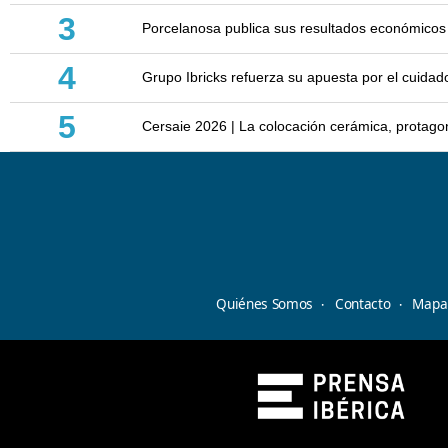
3
Porcelanosa publica sus resultados económicos
4
Grupo Ibricks refuerza su apuesta por el cuidad
5
Cersaie 2026 | La colocación cerámica, protagoni
Quiénes Somos
Contacto
Mapa 