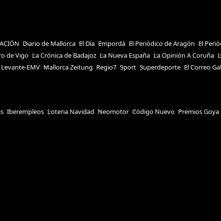
ACIÓN
Diario de Mallorca
El Día
Empordà
El Periódico de Aragón
El Peri
ro de Vigo
La Crónica de Badajoz
La Nueva España
La Opinión A Coruña
L
Levante-EMV
Mallorca Zeitung
Regio7
Sport
Superdeporte
El Correo Ga
as
Iberempleos
Loteria Navidad
Neomotor
Código Nuevo
Premios Goya