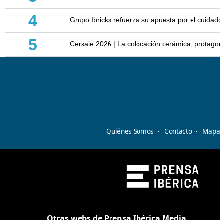
4
Grupo Ibricks refuerza su apuesta por el cuidad
5
Cersaie 2026 | La colocación cerámica, protagoni
Quiénes Somos
Contacto
Mapa 
Otras webs de Prensa Ibérica Media