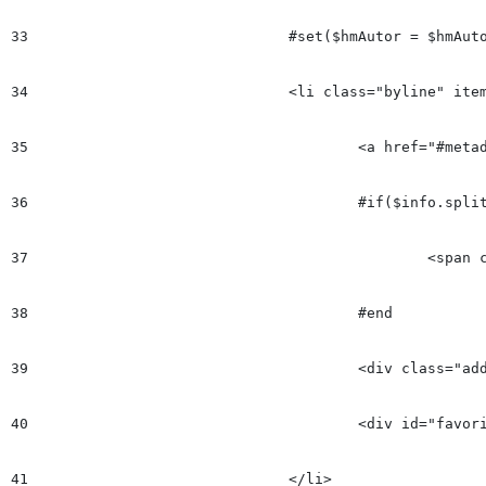
33
				#set($hmAutor = $hmAutores.get(0))

34
				<li class="byline" itemprop="author">

35
					<a href="#metadataUrl_v1("autor")${hmAutor.friendlyname}">$hmAutor.name</a>

36
					#if($info.split("\,").size() > 1 && $velocityCount < $info.split("\,").size())

37
						<span class="separator">$!separador</span>

38
					#end

39
					<div class="add_topic_to_favorite_button topic_${hmAutor.id} author" value="$hmAutor.name" id="${hmAutor.id}" title="Seguir este autor" onClick="click_favorite_topic('${hmAutor.id}', $('#favorite_topic_alert_${hmAutor.id}_$!reserved-article-id.data'))"></div>

40
					<div id="favorite_topic_alert_${hmAutor.id}_$!reserved-article-id.data" class="favorite_topic_alert" style="display: none;">Autor marcado para seguir</div>

41
				</li>
