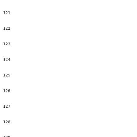
121
									*##set($imgHtml = $!articleToolbox.getImageTag2("$el.name","$el.Milenium.data","$cropName","","","","false","$!$Al
122
								*##else
123
									*##set($imgHtml = $!articleToolbox.getImageTag("$el.name","$el.Milenium.data","$cropName","","","","false","$!$Al
124
								*##e
125
								#if($imgHt
126
									$img
127
								#end                         
128
								#if($el.Cutline && $el.Cutline.data