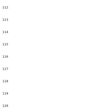
112
								<div class="$name
113
								#set($slide_imgTxt = 
114
							#end
115
							## +++++++++++++++++++++++++++++++++++++++++++++++++++++++++++++++++++++++++++++++++++++++++++++++
116
							<figure  class="contentMedia art-img ${element.cssclass}" 
117
								#set($tempImage = $articleToolbox.getImageNode($el.name, $el.Milenium.
118
								#set($AltImage = "#getAltImage_v1($temp
119
								#set($TitleImage = "#getTitleImage_v1($tem
120
								#if($enviromentVersion == "n