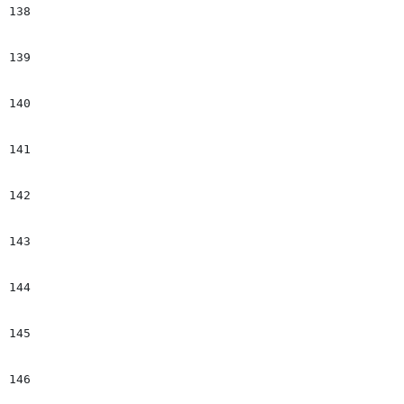
138
									#if($el.Byline && $el.Byline
139
									<span class="byline-image" tempIter2> | $el.B
140
									#
141
									</d
142
								#en
143
							</figure>
144
							## +++++++++++++++++++++++++++++++++++++++++++++++++++++++++++++++++++++++++++++++++++++++++++
145
							#if($childrenTags.get($ind).name != "Image_Text" && $slide_imgTxt
146
								</di