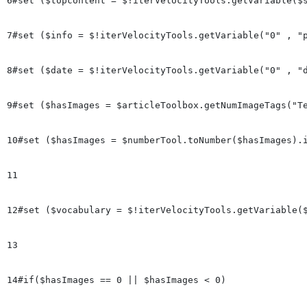
6
#set ($topcontent = $!iterVelocityTools.getVariable($s
7
#set ($info = $!iterVelocityTools.getVariable("0" , "p
8
#set ($date = $!iterVelocityTools.getVariable("0" , "d
9
#set ($hasImages = $articleToolbox.getNumImageTags("Te
10
#set ($hasImages = $numberTool.toNumber($hasImages).i
11
12
#set ($vocabulary = $!iterVelocityTools.getVariable($
13
14
#if($hasImages == 0 || $hasImages < 0)
