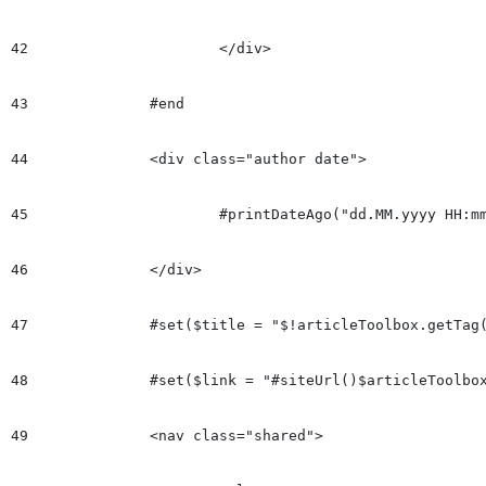
42
			</div>

43
		#end

44
		<div class="author date">

45
			#printDateAgo("dd.MM.yyyy HH:mm","Hace","minuto", "hora")

46
		</div>

47
		#set($title = "$!articleToolbox.getTag(null,'Headline').data")

48
		#set($link = "#siteUrl()$articleToolbox.getArticleViewer('canonical')")

49
		<nav class="shared">
