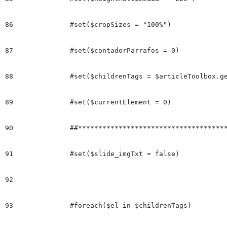
86
		#set($cropSizes = "100%")

87
		#set($contadorParrafos = 0)

88
		#set($childrenTags = $articleToolbox.getChildrenTags(null))

89
		#set($currentElement = 0)

90
		##**************************************************************************

91
		#set($slide_imgTxt = false)

92
93
		#foreach($el in $childrenTags)
