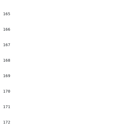
165
							#set($ind = $currentElement+1)
166
167
							#if($childrenTags.get($ind).name == "Image_Text_Vertical" && $slide_imgTxt == fals
168
								#set($name_s = "bx_slider_it_" + $current
169
								<div class="$name
170
								#set($slide_imgTxt = 
171
							#end
172
							## +++++++++++++++++++++++++++++++++++++++++++++++++++++++++++++++++++++++++++++++++++++++++++++++