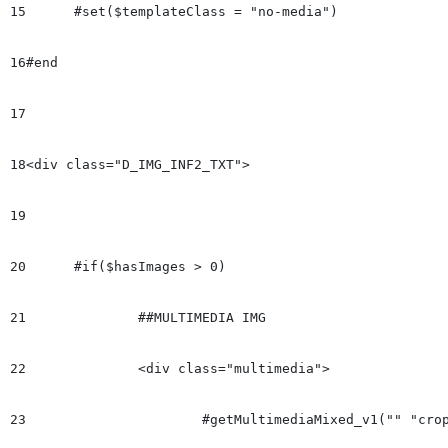
15
	#set($templateClass = "no-media")

16
#end

17
18
<div class="D_IMG_INF2_TXT">

19
20
	#if($hasImages > 0)

21
		##MULTIMEDIA IMG

22
		<div class="multimedia">

23
			#getMultimediaMixed_v1("" "crop_768x432" "629" "354" "100%")
