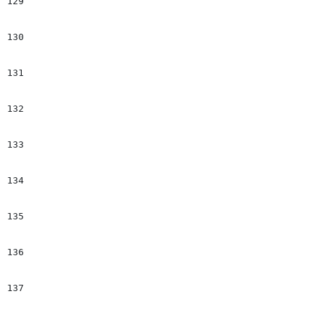
129
									#if ($environment == 
130
										#set($tempIter = "mlnid='$el.Cutl
131
										#set($tempIter2 = " mlnid='$el.Byl
132
									#e
133
										#set($temp
134
										#set($tempIt
135
									#
136
									<div class="cutline-byline
137
									<span class="cutline-text" tempIter>$!el.Cu