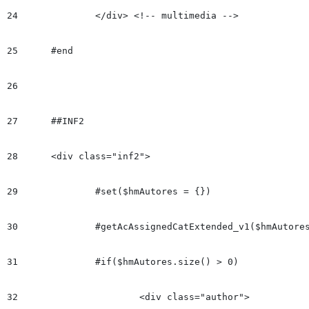
24
		</div> <!-- multimedia -->

25
	#end

26
27
	##INF2 	

28
	<div class="inf2">

29
		#set($hmAutores = {})

30
		#getAcAssignedCatExtended_v1($hmAutores "Author")

31
		#if($hmAutores.size() > 0)

32
			<div class="author">
