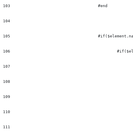
103
					#end

104
105
					#if($element.name == "Image_Text")

106
						#if($el && $el.trim() != "")

107
							## vemos si hay mas image_text detras  +++++++++++++++++++++++++++++++++++++++++++++++++++++++++++
108
							#set($ind = $currentElement+1)
109
110
							#if($childrenTags.get($ind).name == "Image_Text" && $slide_imgTxt == false
111
								#set($name_s = "bx_slider_it_" + $current