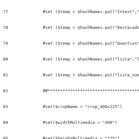
77
		#set ($temp = $hashNames.put("Intext","intext"))

78
		#set ($temp = $hashNames.put("Destacado","Destacado"))

79
		#set ($temp = $hashNames.put("Question","Question"))

80
		#set ($temp = $hashNames.put("lista","lista"))

81
		#set ($temp = $hashNames.put("lista_numerica","lista_numerica"))

82
		##**************************************************************************

83
		#set($cropName = "crop_400x225")

84
		#set($widthMultimedia = "400")

85
		#set($heightMultimedia = "225")
