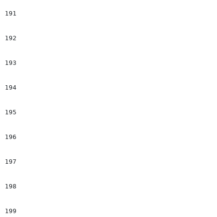
191
										#set($tempIt
192
									#
193
									<div class="cutline
194
									<span class="cutline-text" $tempIter>$!el.Cu
195
									#if($el.Byline && $el.Byline
196
									<span class="byline-image" $tempIter2> | $el.B
197
									#
198
									</d
199
								#en