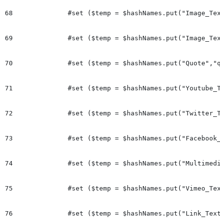
68
		#set ($temp = $hashNames.put("Image_Text","Image_Text"))

69
		#set ($temp = $hashNames.put("Image_Text_Vertical","Image_Text_Vertical"))

70
		#set ($temp = $hashNames.put("Quote","quote"))

71
		#set ($temp = $hashNames.put("Youtube_Text","Youtube_Text"))

72
		#set ($temp = $hashNames.put("Twitter_Text","Twitter_Text"))

73
		#set ($temp = $hashNames.put("Facebook_Text","Facebook_Text"))

74
		#set ($temp = $hashNames.put("Multimedia_Text","Multimedia_Text"))

75
		#set ($temp = $hashNames.put("Vimeo_Text","Vimeo_Text"))

76
		#set ($temp = $hashNames.put("Link_Text","link_text"))
