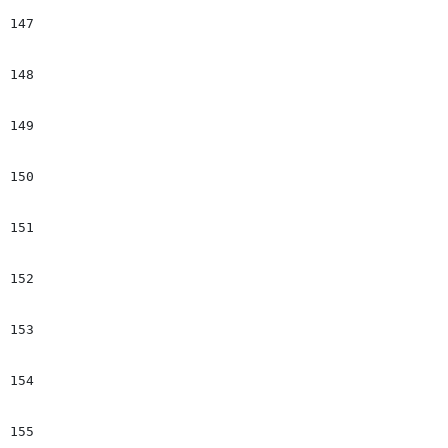
147
								<scrip
148
								$(".$name_s").bxSli
149
									auto: f
150
									pager: f
151
									controls:
152
									infiniteLoop:
153
									slideMarg
154
								})
155
								</scrip