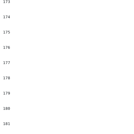
173
							<figure  class="contentMedia art-img ${element.cssclass}" 
174
								#set($tempImage = $articleToolbox.getImageNode($el.name, $el.Milenium.
175
								#set($AltImage = "#getAltImage_v1($temp
176
								#set($TitleImage = "#getTitleImage_v1($tem
177
								#if($enviromentVersion == "n
178
									*##set($imgHtml = $!articleToolbox.getImageTag2("$el.name","$el.Milenium.data","crop_vertical","","","","false","$!$A
179
								*##else
180
									*##set($imgHtml = $!articleToolbox.getImageTag("$el.name","$el.Milenium.data","crop_vertical","","","","false","$!$A
181
								*##e