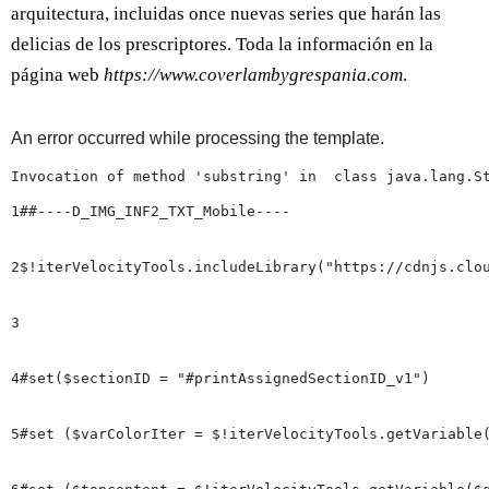
arquitectura, incluidas once nuevas series que harán las
delicias de los prescriptores. Toda la información en la
página web
https://www.coverlambygrespania.com
.
An error occurred while processing the template.
Invocation of method 'substring' in  class java.lang.S
1
##----D_IMG_INF2_TXT_Mobile----

2
$!iterVelocityTools.includeLibrary("https://cdnjs.clou
3
4
#set($sectionID = "#printAssignedSectionID_v1")

5
#set ($varColorIter = $!iterVelocityTools.getVariable(