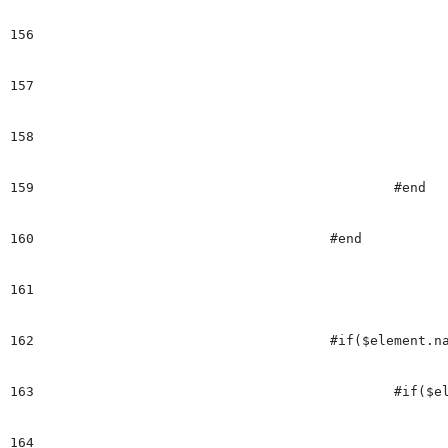
156
								#set($slide_imgTxt = f
157
							#end
158
							## +++++++++++++++++++++++++++++++++++++++++++++++++++++++++++++++++++++++++++++++++++++++++++++++
159
						#end

160
					#end

161
162
					#if($element.name == "Image_Text_Vertical")

163
						#if($el && $el.trim() != "")

164
							## vemos si hay mas image_text detras  +++++++++++++++++++++++++++++++++++++++++++++++++++++++++++