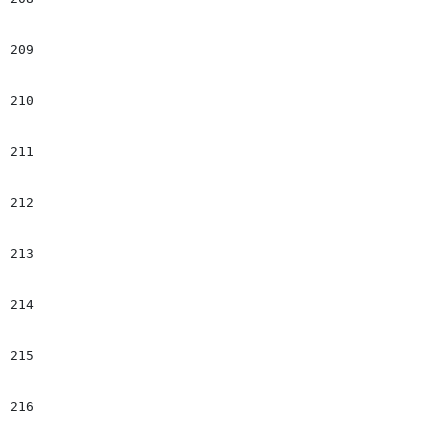
209
									infiniteLoop:
210
									minSlide
211
									maxSlide
212
									slideMargi
213
									hideControlOnEn
214
								})
215
								</scrip
216
								#set($slide_imgTxt = f