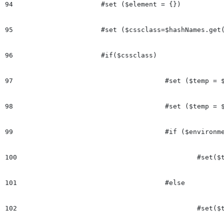
94
			#set ($element = {})

95
			#set ($cssclass=$hashNames.get($el.name))

96
			#if($cssclass)

97
					#set ($temp = $element.put("name",$el.name))

98
					#set ($temp = $element.put("cssclass",$cssclass))

99
					#if ($environment == 'PREVIEW')

100
						#set($tempIter = " iterhtmlid='$el.Milenium.data' ")

101
					#else

102
						#set($tempIter = "")		
