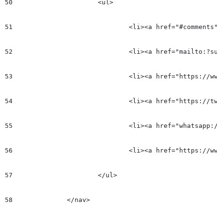
50
			<ul>

51
				<li><a href="#comments" class="comentarios disqus" title="0 Comentarios"><i class="fa fa-comment" aria-hidden="true"></i><span>0</span></a></li>

52
				<li><a href="mailto:?subject=Te%20envío%20esta%20noticia:%20${title}&amp;body=${title}:%20${link}" class="RRSS mailto" onclick="ga('send', '${title}', 'Compartir', 'eMail');" target="_blank"><i class="fa fa-envelope-o"></i></a></li>

53
				<li><a href="https://www.facebook.com/share.php?u=${link}" class="RRSS facebook" onclick="ga('send', '${title}', 'Compartir', 'Facebook');" target="_blank"><i class="fa fa-facebook"></i></a></li>

54
				<li><a href="https://twitter.com/intent/tweet?text=${title}&amp;via=EPAzulejo&amp;url=${link}" class="RRSS twitter" onclick="ga('send', '${title}', 'Compartir', 'Twitter');" target="_blank"><i class="fa fa-twitter"></i></a></li>

55
				<li><a href="whatsapp://send?text=${link}" class="RRSS whatsapp" onclick="ga('send', '${title}', 'Compartir', 'Whatsapp');" target="_blank"><i class="fa fa-whatsapp"></i></a></li>

56
				<li><a href="https://www.linkedin.com/sharing/share-offsite/?url=${link}" class="RRSS linkedin" onclick="ga('send', '${title}', 'Compartir', 'LinkedIn');" target="_blank"><i class="fa fa-linkedin"></i></a></li>

57
			</ul>

58
		</nav>
