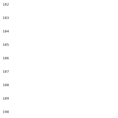
182
								#if($imgHt
183
									$img
184
								#end                         
185
								#if($el.Cutline && $el.Cutline.data
186
									#if ($environment == 
187
										#set($tempIter = "mlnid='$el.Cutl
188
										#set($tempIter2 = " mlnid='$el.Byl
189
									#e
190
										#set($temp