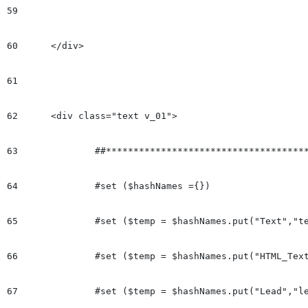
59
60
	</div>

61
62
	<div class="text v_01">

63
		##**************************************************************************

64
		#set ($hashNames ={})

65
		#set ($temp = $hashNames.put("Text","text"))

66
		#set ($temp = $hashNames.put("HTML_Text","html"))

67
		#set ($temp = $hashNames.put("Lead","lead"))
