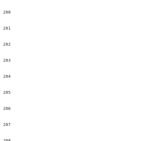
200
							</figure>
201
							## +++++++++++++++++++++++++++++++++++++++++++++++++++++++++++++++++++++++++++++++++++++++++++
202
							#if($childrenTags.get($ind).name != "Image_Text_Vertical" && $slide_imgTxt
203
								</di
204
								<scrip
205
								$(".$name_s").bxSli
206
									auto: f
207
									pager: f
208
									controls: