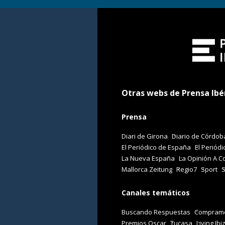
Otras webs de Prensa Ibé
Prensa
Diari de Girona
Diario de Córdob
El Periódico de España
El Periódi
La Nueva España
La Opinión A C
Mallorca Zeitung
Regio7
Sport
Canales temáticos
Buscando Respuestas
Comprame
Premios Oscar
Tucasa
Living Ibi