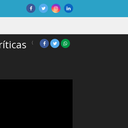
íticas
{