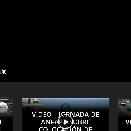
VÍDEO | JORNADA DE
E
ANFAPA SOBRE
V
O
COLOCACIÓN DE