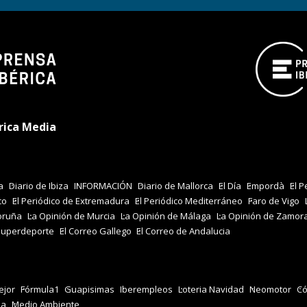
rica Media
a
Diario de Ibiza
INFORMACIÓN
Diario de Mallorca
El Día
Empordà
El P
co
El Periódico de Extremadura
El Periódico Mediterráneo
Faro de Vigo
oruña
La Opinión de Murcia
La Opinión de Málaga
La Opinión de Zamor
Superdeporte
El Correo Gallego
El Correo de Andalucia
jor
Fórmula1
Guapisimas
Iberempleos
Loteria Navidad
Neomotor
Có
za
Medio Ambiente