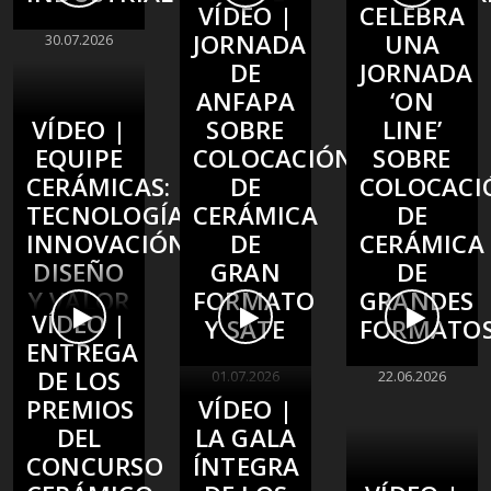
VÍDEO |
CELEBRA
JORNADA
UNA
30.07.2026
15.07.2026
10.07.2026
DE
JORNADA
ANFAPA
‘ON
VÍDEO |
SOBRE
LINE’
EQUIPE
COLOCACIÓN
SOBRE
CERÁMICAS:
DE
COLOCACI
TECNOLOGÍA,
CERÁMICA
DE
INNOVACIÓN,
DE
CERÁMICA
DISEÑO
GRAN
DE
Y VALOR
FORMATO
GRANDES
VÍDEO |
HUMANO
Y SATE
FORMATO
ENTREGA
DE LOS
02.07.2026
01.07.2026
22.06.2026
PREMIOS
VÍDEO |
DEL
LA GALA
CONCURSO
ÍNTEGRA