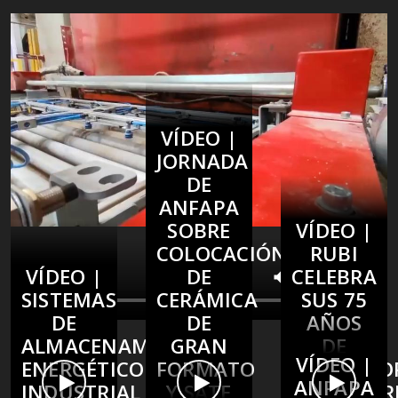
VÍDEO |
JORNADA
DE
ANFAPA
SOBRE
VÍDEO |
COLOCACIÓN
RUBI
VÍDEO |
DE
CELEBRA
SISTEMAS
CERÁMICA
SUS 75
DE
DE
AÑOS
ALMACENAMIENTO
GRAN
DE
VÍDEO |
ENERGÉTICO
FORMATO
TRAYECTO
ANFAPA
INDUSTRIAL
Y SATE
EMPRESAR