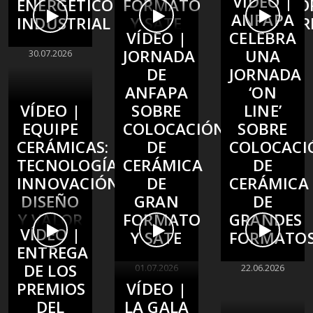
VÍDEO |
ENERGÉTICO
FORMATO
TRAYECTO
ANFAPA
INDUSTRIAL
Y SATE
EMPRESAR
VÍDEO |
CELEBRA
JORNADA
UNA
30.07.2026
15.07.2026
10.07.2026
DE
JORNADA
ANFAPA
‘ON
VÍDEO |
SOBRE
LINE’
EQUIPE
COLOCACIÓN
SOBRE
CERÁMICAS:
DE
COLOCACI
TECNOLOGÍA,
CERÁMICA
DE
INNOVACIÓN,
DE
CERÁMICA
DISEÑO
GRAN
DE
Y VALOR
FORMATO
GRANDES
VÍDEO |
HUMANO
Y SATE
FORMATO
ENTREGA
DE LOS
02.07.2026
01.07.2026
22.06.2026
PREMIOS
VÍDEO |
DEL
LA GALA