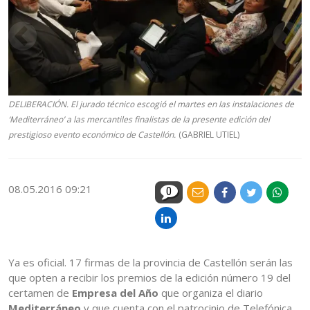
DELIBERACIÓN. El jurado técnico escogió el martes en las instalaciones de
‘Mediterráneo’ a las mercantiles finalistas de la presente edición del
prestigioso evento económico de Castellón.
(GABRIEL UTIEL)
08.05.2016 09:21
0
Ya es oficial. 17 firmas de la provincia de Castellón serán las
que opten a recibir los premios de la edición número 19 del
certamen de
Empresa del Año
que organiza el diario
Mediterráneo
y que cuenta con el patrocinio de Telefónica.