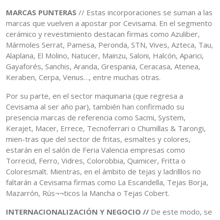
MARCAS PUNTERAS
// Estas incorporaciones se suman a las
marcas que vuelven a apostar por Cevisama. En el segmento
cerámico y revestimiento destacan firmas como Azuliber,
Mármoles Serrat, Pamesa, Peronda, STN, Vives, Azteca, Tau,
Alaplana, El Molino, Natucer, Mainzu, Saloni, Halcón, Aparici,
Gayaforés, Sanchis, Aranda, Grespania, Ceracasa, Atenea,
Keraben, Cerpa, Venus…, entre muchas otras.
Por su parte, en el sector maquinaria (que regresa a
Cevisama al ser año par), también han confirmado su
presencia marcas de referencia como Sacmi, System,
Kerajet, Macer, Errece, Tecnoferrari o Chumillas & Tarongi,
mien-tras que del sector de fritas, esmaltes y colores,
estarán en el salón de Feria Valencia empresas como
Torrecid, Ferro, Vidres, Colorobbia, Quimicer, Fritta o
Coloresmalt. Mientras, en el ámbito de tejas y ladrilllos no
faltarán a Cevisama firmas como La Escandella, Tejas Borja,
Mazarrón, Rús¬¬ticos la Mancha o Tejas Cobert.
INTERNACIONALIZACIÓN Y NEGOCIO //
De este modo, se