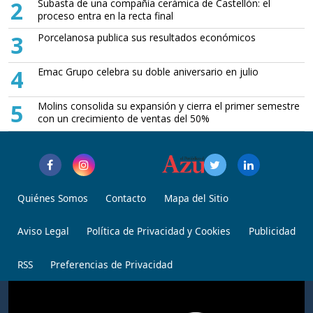
2
Subasta de una compañía cerámica de Castellón: el
proceso entra en la recta final
3
Porcelanosa publica sus resultados económicos
4
Emac Grupo celebra su doble aniversario en julio
5
Molins consolida su expansión y cierra el primer semestre
con un crecimiento de ventas del 50%
Quiénes Somos
Contacto
Mapa del Sitio
Aviso Legal
Política de Privacidad y Cookies
Publicidad
RSS
Preferencias de Privacidad