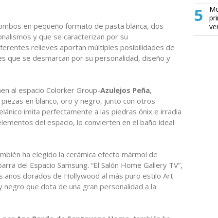
5
Mo
pr
 rombos en pequeño formato de pasta blanca, dos
ve
onalismos y que se caracterizan por su
iferentes relieves aportan múltiples posibilidades de
res que se desmarcan por su personalidad, diseño y
en al espacio Colorker Group-
Azulejos Peña
,
s piezas en blanco, oro y negro, junto con otros
elánico imita perfectamente a las piedras ónix e irradia
elementos del espacio, lo convierten en el baño ideal
ambién ha elegido la cerámica efecto mármol de
 barra del Espacio Samsung. “El Salón Home Gallery TV”,
os años dorados de Hollywood al más puro estilo Art
y negro que dota de una gran personalidad a la