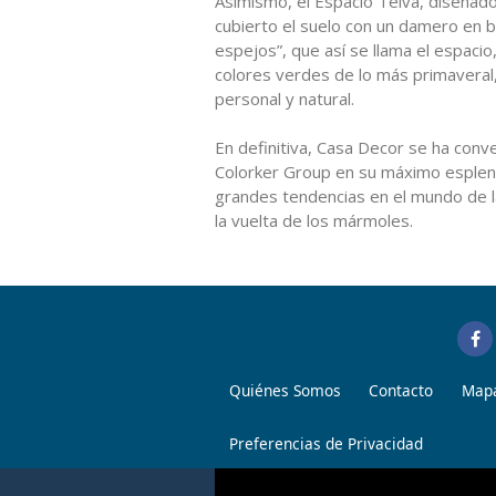
Asimismo, el Espacio Telva, diseñad
cubierto el suelo con un damero en b
espejos”, que así se llama el espaci
colores verdes de lo más primavera
personal y natural.
En definitiva, Casa Decor se ha conve
Colorker Group en su máximo esplen
grandes tendencias en el mundo de l
la vuelta de los mármoles.
Quiénes Somos
Contacto
Mapa
Preferencias de Privacidad