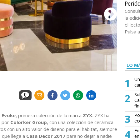
Periód
Consul
la edi
el lect
Pulsa a
LO MÁ
1
Un
ca
2
Su
0
Ca
fin
e
Evoke,
primera colección de la marca
ZYX.
ZYX ha
3
Po
ec
a por
Colorker Group
, con una colección de cerámica
os con un alto valor de diseño para el hábitat, siempre
4
Em
, que llega a
Casa Decor 2017
para no dejar a nadie
en 