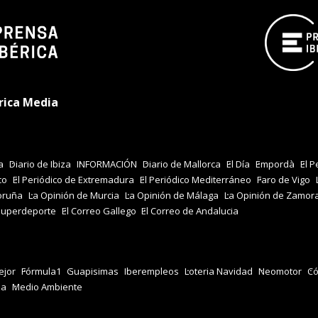
rica Media
a
Diario de Ibiza
INFORMACIÓN
Diario de Mallorca
El Día
Empordà
El P
co
El Periódico de Extremadura
El Periódico Mediterráneo
Faro de Vigo
oruña
La Opinión de Murcia
La Opinión de Málaga
La Opinión de Zamor
Superdeporte
El Correo Gallego
El Correo de Andalucia
jor
Fórmula1
Guapisimas
Iberempleos
Loteria Navidad
Neomotor
Có
za
Medio Ambiente