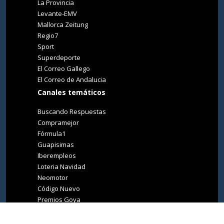
La Provincia
Levante-EMV
Mallorca Zeitung
Regio7
Sport
Superdeporte
El Correo Gallego
El Correo de Andalucia
Canales temáticos
Buscando Respuestas
Compramejor
Fórmula1
Guapisimas
Iberempleos
Loteria Navidad
Neomotor
Código Nuevo
Premios Goya
Premios Oscar
Tucasa