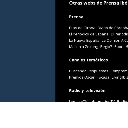
Otras webs de Prensa Ibé
Prensa
Diari de Girona
Diario de Córdob
El Periódico de España
El Periódi
La Nueva España
La Opinión A C
Mallorca Zeitung
Regio7
Sport
Canales temáticos
Buscando Respuestas
Comprame
Premios Oscar
Tucasa
Living Ibi
Radio y televisión
LevanteTV
InformacionTV
Radio
Revistas
Cuore
Stilo
Viajar
Woman