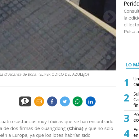
Periód
Consul
la edi
el lect
Pulsa a
LO MÁ
ia di Finanza de Enna.
(EL PERIÓDICO DEL AZULEJO)
1
Un
ca
2
Su
Ca
0
fin
3
Po
ec
n cuatro sustancias muy tóxicas que se han encontrado
da de dos firmas de Guangdong
(China)
y que no solo
4
Em
bién a Europa, ya que los lotes habrían sido
en 