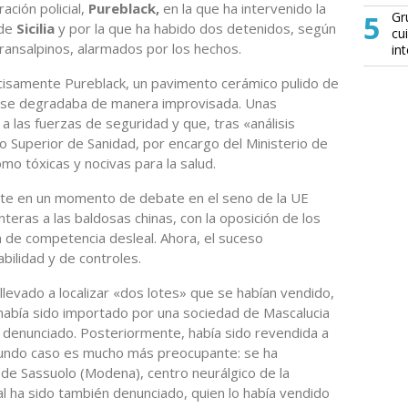
ación policial,
Pureblack,
en la que ha intervenido la
5
Gr
 de
Sicilia
y por la que ha habido dos detenidos, según
cu
ransalpinos, alarmados por los hechos.
in
ecisamente Pureblack, un pavimento cerámico pulido de
y se degradaba de manera improvisada. Unas
a las fuerzas de seguridad y que, tras «análisis
o Superior de Sanidad, por encargo del Ministerio de
mo tóxicas y nocivas para la salud.
te en un momento de debate en el seno de la UE
nteras a las baldosas chinas, con la oposición de los
 de competencia desleal. Ahora, el suceso
abilidad y de controles.
llevado a localizar «dos lotes» que se habían vendido,
había sido importado por una sociedad de Mascalucia
o denunciado. Posteriormente, había sido revendida a
segundo caso es mucho más preocupante: se ha
 de Sassuolo (Modena), centro neurálgico de la
al ha sido también denunciado, quien lo había vendido