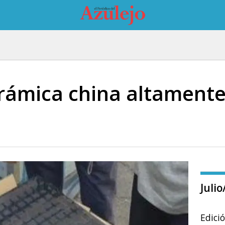
erámica china altamente
Juli
Edici