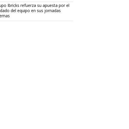
upo Ibricks refuerza su apuesta por el
idado del equipo en sus jornadas
ternas