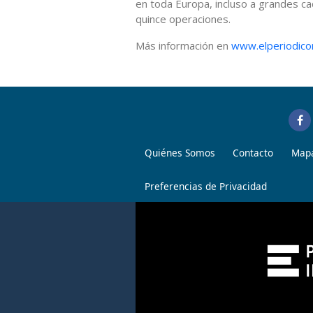
en toda Europa, incluso a grandes ca
quince operaciones.
Más información en
www.elperiodic
Quiénes Somos
Contacto
Mapa
Preferencias de Privacidad