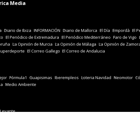
rica Media
a
Diario de Ibiza
INFORMACIÓN
Diario de Mallorca
El Día
Empordà
El P
co
El Periódico de Extremadura
El Periódico Mediterráneo
Faro de Vigo
oruña
La Opinión de Murcia
La Opinión de Málaga
La Opinión de Zamor
Superdeporte
El Correo Gallego
El Correo de Andalucia
jor
Fórmula1
Guapisimas
Iberempleos
Loteria Navidad
Neomotor
Có
za
Medio Ambiente
 Levante