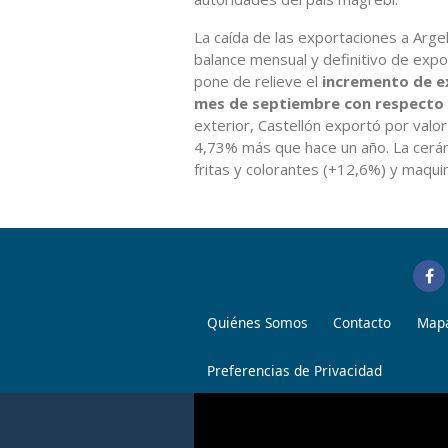
La caída de las exportaciones a Arge
balance mensual y definitivo de expo
pone de relieve el
incremento de ex
mes de septiembre con respecto
exterior, Castellón exportó por valo
4,73% más que hace un año. La cerám
fritas y colorantes (+12,6%) y maqui
Quiénes Somos
Contacto
Mapa
Preferencias de Privacidad