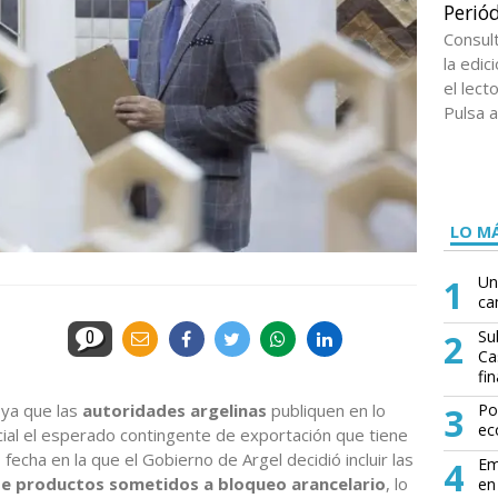
Periód
Consul
la edi
el lect
Pulsa a
LO MÁ
1
Un
ca
2
Su
0
Ca
fin
ya que las
autoridades argelinas
publiquen en lo
3
Po
ec
ial el esperado contingente de exportación que tiene
echa en la que el Gobierno de Argel decidió incluir las
4
Em
e productos sometidos a bloqueo arancelario
, lo
en 