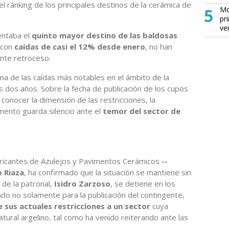
el ránking de los principales destinos de la cerámica de
5
Mo
pr
ve
entaba el
quinto mayor destino de las baldosas
 con
caídas de casi el 12% desde enero
, no han
ante retroceso.
a de las caídas más notables en el ámbito de la
s dos años. Sobre la fecha de publicación de los cupos
a conocer la dimensión de las restricciones, la
ento guarda silencio ante el
temor del sector de
bricantes de Azulejos y Pavimentos Cerámicos
--
 Riaza
, ha confirmado que la situación se mantiene sin
 de la patronal,
Isidro Zarzoso
, se detiene en los
do no solamente para la publicación del contingente,
 sus actuales restricciones a un sector
cuya
tural argelino, tal como ha venido reiterando ante las