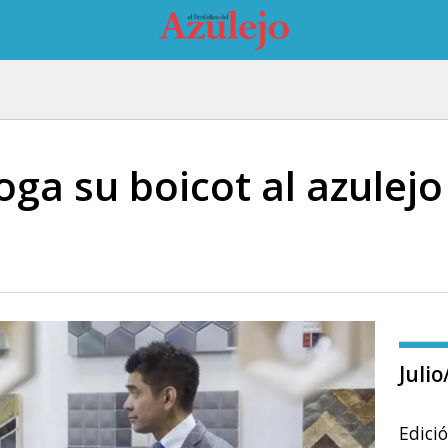
oga su boicot al azulej
Juli
Edici