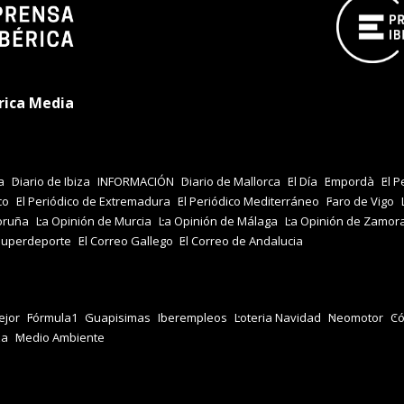
rica Media
a
Diario de Ibiza
INFORMACIÓN
Diario de Mallorca
El Día
Empordà
El P
co
El Periódico de Extremadura
El Periódico Mediterráneo
Faro de Vigo
oruña
La Opinión de Murcia
La Opinión de Málaga
La Opinión de Zamor
Superdeporte
El Correo Gallego
El Correo de Andalucia
jor
Fórmula1
Guapisimas
Iberempleos
Loteria Navidad
Neomotor
Có
za
Medio Ambiente