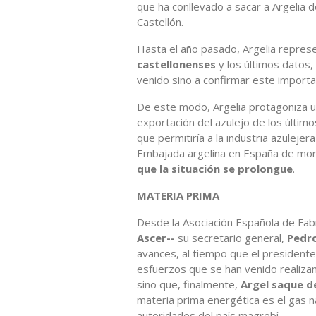
que ha conllevado a sacar a Argelia d
Castellón.
Hasta el año pasado, Argelia repres
castellonenses
y los últimos datos,
venido sino a confirmar este import
De este modo, Argelia protagoniza un
exportación del azulejo de los último
que permitiría a la industria azulejer
Embajada argelina en España de mom
que la situación se prolongue
.
MATERIA PRIMA
Desde la Asociación Española de Fa
Ascer--
su secretario general,
Pedro
avances, al tiempo que el presidente
esfuerzos que se han venido realizan
sino que, finalmente,
Argel saque de
materia prima energética es el gas na
autoridades del país magrebí.