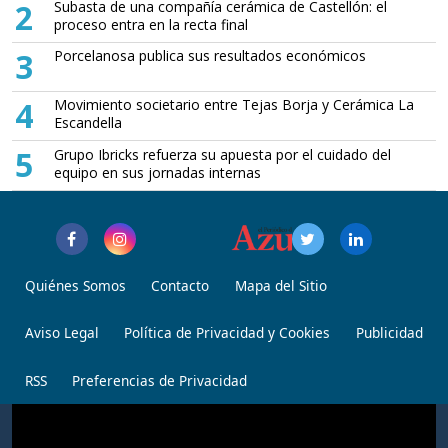
2
Subasta de una compañía cerámica de Castellón: el
proceso entra en la recta final
3
Porcelanosa publica sus resultados económicos
4
Movimiento societario entre Tejas Borja y Cerámica La
Escandella
5
Grupo Ibricks refuerza su apuesta por el cuidado del
equipo en sus jornadas internas
Quiénes Somos
Contacto
Mapa del Sitio
Aviso Legal
Política de Privacidad y Cookies
Publicidad
RSS
Preferencias de Privacidad