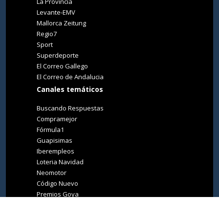
La Provincia
Levante-EMV
Mallorca Zeitung
Regio7
Sport
Superdeporte
El Correo Gallego
El Correo de Andalucia
Canales temáticos
Buscando Respuestas
Compramejor
Fórmula1
Guapisimas
Iberempleos
Loteria Navidad
Neomotor
Código Nuevo
Premios Goya
Premios Oscar
Tucasa