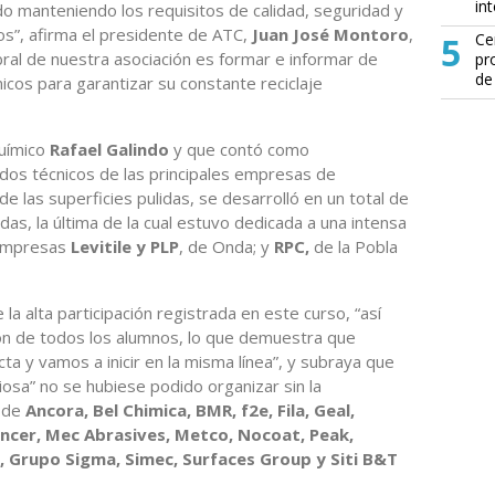
in
ido manteniendo los requisitos de calidad, seguridad y
s”, afirma el presidente de ATC,
Juan José Montoro
,
5
Ce
ral de nuestra asociación es formar e informar de
pr
de
icos para garantizar su constante reciclaje
químico
Rafael Galindo
y que contó como
dos técnicos de las principales empresas de
e las superficies pulidas, se desarrolló en un total de
adas, la última de la cual estuvo dedicada a una intensa
s empresas
Levitile y PLP
, de Onda; y
RPC,
de la Pobla
a alta participación registrada en este curso, “así
ón de todos los alumnos, lo que demuestra que
cta y vamos a inicir en la misma línea”, y subraya que
ciosa” no se hubiese podido organizar sin la
a de
Ancora, Bel Chimica, BMR, f2e, Fila, Geal,
aincer, Mec Abrasives, Metco, Nocoat, Peak,
, Grupo Sigma, Simec, Surfaces Group y Siti B&T