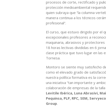
procesos de corte, rectificado y pul
protección medioambiental requerido
quien subraya que “la columna verteb
manera continua a los técnicos cerám
profesional”.
El curso, que estuvo dirigido por el 
excepcionales profesores a reconoci
maquinaria, abrasivos y protectores d
18 horas lectivas divididas en 6 jorn
clase práctica que tuvo lugar en la
Tornesa.
Montoro se siente muy satisfecho de l
como el elevado grado de satisfacci
nuestra política formativa es la corre
una iniciativa “tan importante y ambi
colaboración de empresas de la tall
Levitile Ibérica, Luna Abrasivi, M
Pequinsa, PLP, RPC, SEM, Servyeco
Group
.