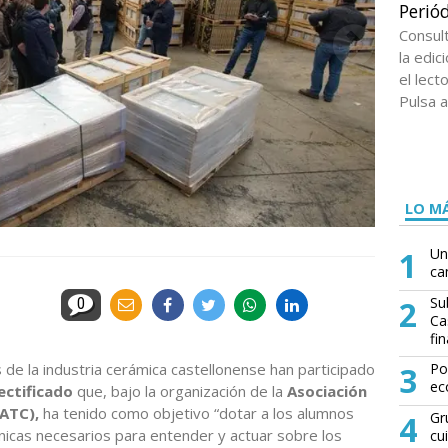
Periód
Consul
la edi
el lect
Pulsa a
LO MÁ
1
Un
ca
2
Su
0
Ca
fin
de la industria cerámica castellonense han participado
3
Po
ec
ectificado
que, bajo la organización de la
Asociación
ATC),
ha tenido como objetivo “dotar a los alumnos
4
Gr
nicas necesarios para entender y actuar sobre los
cu