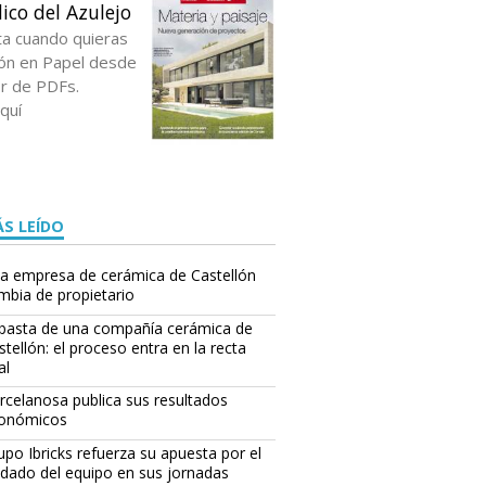
ico del Azulejo
ta cuando quieras
ción en Papel desde
or de PDFs.
quí
S LEÍDO
a empresa de cerámica de Castellón
mbia de propietario
basta de una compañía cerámica de
stellón: el proceso entra en la recta
al
rcelanosa publica sus resultados
onómicos
upo Ibricks refuerza su apuesta por el
idado del equipo en sus jornadas