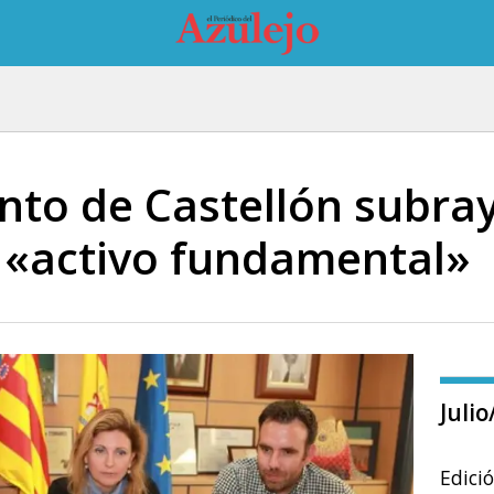
to de Castellón subraya
 «activo fundamental»
Juli
Edici