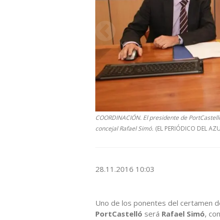
COORDINACIÓN. El presidente de PortCastelló,
concejal Rafael Simó.
(EL PERIÓDICO DEL AZU
28.11.2016 10:03
Uno de los ponentes del certamen d
PortCastelló
será
Rafael Simó
, co