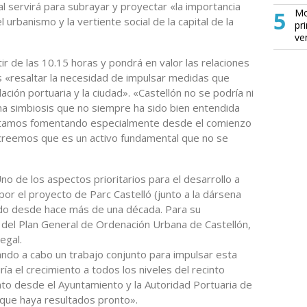
al servirá para subrayar y proyectar «la importancia
5
Mo
l urbanismo y la vertiente social de la capital de la
pr
ve
tir de las 10.15 horas y pondrá en valor las relaciones
es «resaltar la necesidad de impulsar medidas que
lación portuaria y la ciudad». «Castellón no se podría ni
una simbiosis que no siempre ha sido bien entendida
estamos fomentando especialmente desde el comienzo
; creemos que es un activo fundamental que no se
no de los aspectos prioritarios para el desarrollo a
por el proyecto de Parc Castelló (junto a la dársena
izado desde hace más de una década. Para su
 del Plan General de Ordenación Urbana de Castellón,
egal.
ando a cabo un trabajo conjunto para impulsar esta
ría el crecimiento a todos los niveles del recinto
nto desde el Ayuntamiento y la Autoridad Portuaria de
que haya resultados pronto».