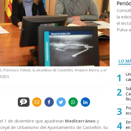
Periód
Consul
la edi
el lect
Pulsa a
LO MÁ
 Francisco Toledo, la alcaldesa de Castellón, Amparo Marco, y el
1
Un
LEJO)
ca
2
Su
Ca
fin
0
3
Po
ec
el 1 de diciembre que apadrinan
Mediterráneo
y
4
Em
ncejal de Urbanismo del Ayuntamiento de Castellón. Su
en 