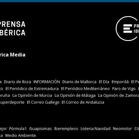
rica Media
a
Diario de Ibiza
INFORMACIÓN
Diario de Mallorca
El Día
Empordà
El P
co
El Periódico de Extremadura
El Periódico Mediterráneo
Faro de Vigo
oruña
La Opinión de Murcia
La Opinión de Málaga
La Opinión de Zamor
Superdeporte
El Correo Gallego
El Correo de Andalucia
jor
Fórmula1
Guapisimas
Iberempleos
Loteria Navidad
Neomotor
Có
za
Medio Ambiente