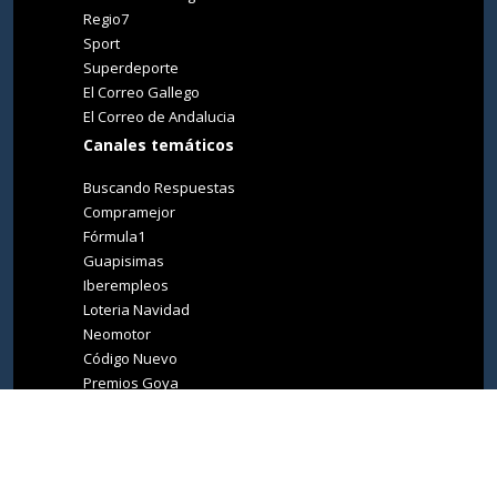
Regio7
Sport
Superdeporte
El Correo Gallego
El Correo de Andalucia
Canales temáticos
Buscando Respuestas
Compramejor
Fórmula1
Guapisimas
Iberempleos
Loteria Navidad
Neomotor
Código Nuevo
Premios Goya
Premios Oscar
Tucasa
Living Ibiza
Medio Ambiente