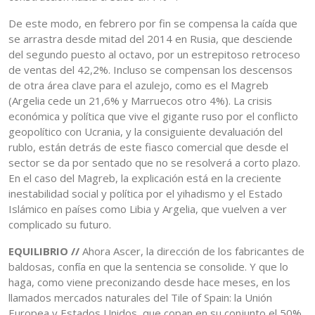
De este modo, en febrero por fin se compensa la caída que
se arrastra desde mitad del 2014 en Rusia, que desciende
del segundo puesto al octavo, por un estrepitoso retroceso
de ventas del 42,2%. Incluso se compensan los descensos
de otra área clave para el azulejo, como es el Magreb
(Argelia cede un 21,6% y Marruecos otro 4%). La crisis
económica y política que vive el gigante ruso por el conflicto
geopolítico con Ucrania, y la consiguiente devaluación del
rublo, están detrás de este fiasco comercial que desde el
sector se da por sentado que no se resolverá a corto plazo.
En el caso del Magreb, la explicación está en la creciente
inestabilidad social y política por el yihadismo y el Estado
Islámico en países como Libia y Argelia, que vuelven a ver
complicado su futuro.
EQUILIBRIO //
Ahora Ascer, la dirección de los fabricantes de
baldosas, confía en que la sentencia se consolide. Y que lo
haga, como viene preconizando desde hace meses, en los
llamados mercados naturales del Tile of Spain: la Unión
Europea y Estados Unidos, que copan en su conjunto el 50%