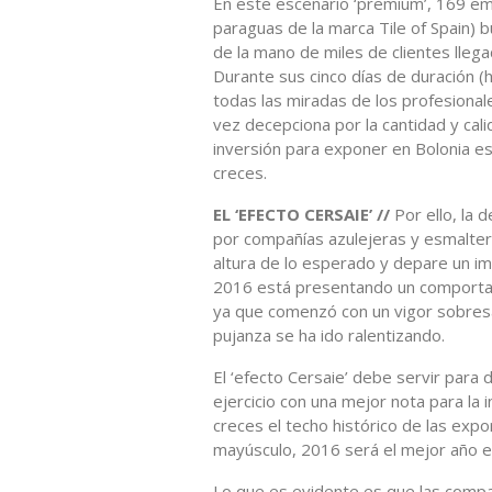
En este escenario ‘premium’, 169 em
paraguas de la marca Tile of Spain)
de la mano de miles de clientes llega
Durante sus cinco días de duración (h
todas las miradas de los profesionale
vez decepciona por la cantidad y cal
inversión para exponer en Bolonia es
creces.
EL ‘EFECTO CERSAIE’ //
Por ello, la
por compañías azulejeras y esmalteras
altura de lo esperado y depare un im
2016 está presentando un comportami
ya que comenzó con un vigor sobresa
pujanza se ha ido ralentizando.
El ‘efecto Cersaie’ debe servir para 
ejercicio con una mejor nota para la 
creces el techo histórico de las exp
mayúsculo, 2016 será el mejor año e
Lo que es evidente es que las compañ