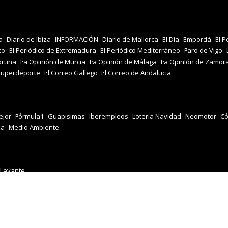
a
Diario de Ibiza
INFORMACIÓN
Diario de Mallorca
El Día
Empordà
El P
co
El Periódico de Extremadura
El Periódico Mediterráneo
Faro de Vigo
oruña
La Opinión de Murcia
La Opinión de Málaga
La Opinión de Zamor
Superdeporte
El Correo Gallego
El Correo de Andalucia
jor
Fórmula1
Guapisimas
Iberempleos
Loteria Navidad
Neomotor
Có
za
Medio Ambiente
 Levante