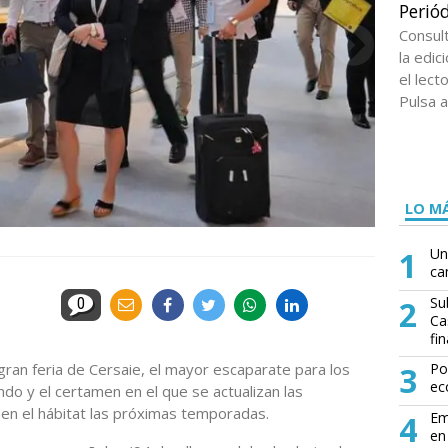
Periód
Consul
la edi
el lect
Pulsa a
LO MÁ
1
Un
ca
2
Su
0
Ca
fin
ran feria de Cersaie, el mayor escaparate para los
3
Po
ec
do y el certamen en el que se actualizan las
en el hábitat las próximas temporadas.
4
Em
en 