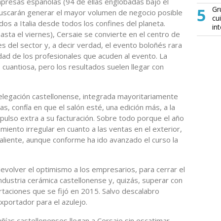
presas españolas (94 de ellas englobadas bajo el
5
Gr
 buscarán generar el mayor volumen de negocio posible
cu
dos a Italia desde todos los confines del planeta.
in
asta el viernes), Cersaie se convierte en el centro de
s del sector y, a decir verdad, el evento boloñés rara
idad de los profesionales que acuden al evento. La
 cuantiosa, pero los resultados suelen llegar con
 delegación castellonense, integrada mayoritariamente
, confía en que el salón esté, una edición más, a la
pulso extra a su facturación. Sobre todo porque el año
ento irregular en cuanto a las ventas en el exterior,
liente, aunque conforme ha ido avanzado el curso la
devolver el optimismo a los empresarios, para cerrar el
industria cerámica castellonense y, quizás, superar con
ortaciones que se fijó en 2015. Salvo descalabro
xportador para el azulejo.
ías castellonenses llegan a Cersaie sin escatimar