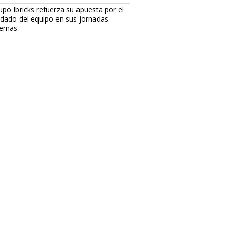
upo Ibricks refuerza su apuesta por el
idado del equipo en sus jornadas
ternas