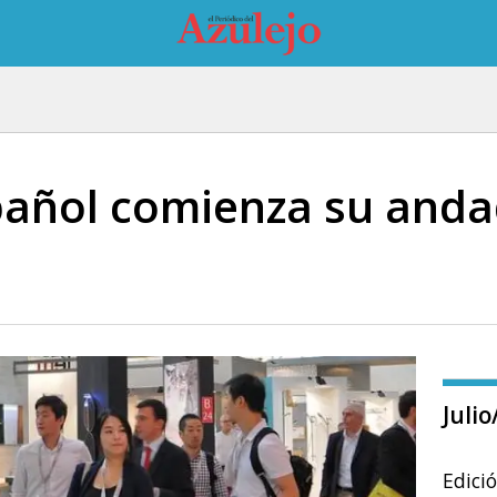
spañol comienza su and
Juli
Edici