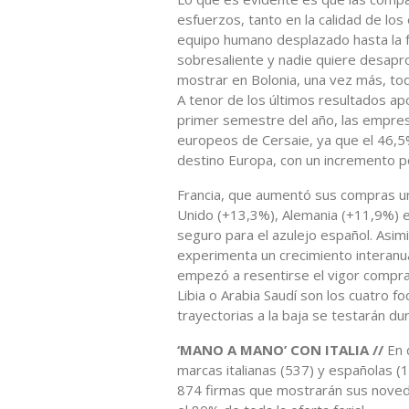
esfuerzos, tanto en la calidad de l
equipo humano desplazado hasta la fer
sobresaliente y nadie quiere desapro
mostrar en Bolonia, una vez más, tod
A tenor de los últimos resultados ap
primer semestre del año, las empres
europeos de Cersaie, ya que el 46,5%
destino Europa, con un incremento po
Francia, que aumentó sus compras u
Unido (+13,3%), Alemania (+11,9%) e
seguro para el azulejo español. Asi
experimenta un crecimiento interanu
empezó a resentirse el vigor compra
Libia o Arabia Saudí son los cuatro f
trayectorias a la baja se testarán dur
‘MANO A MANO’ CON ITALIA //
En 
marcas italianas (537) y españolas 
874 firmas que mostrarán sus noveda