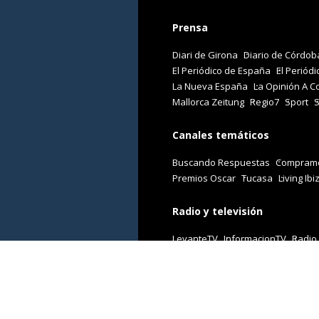
Prensa
Diari de Girona
Diario de Córdob
El Periódico de España
El Periódi
La Nueva España
La Opinión A C
Mallorca Zeitung
Regio7
Sport
Canales temáticos
Buscando Respuestas
Comprame
Premios Oscar
Tucasa
Living Ibi
Radio y televisión
LevanteTV
InformacionTV
Radio
Revistas
Cuore
Stilo
Viajar
Woman