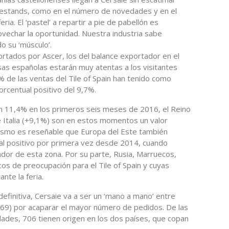
os estands, como en el número de novedades y en el
ia. El ‘pastel’ a repartir a pie de pabellón es
vechar la oportunidad. Nuestra industria sabe
o su ‘músculo’.
ortados por Ascer, los del balance exportador en el
as españolas estarán muy atentas a los visitantes
 de las ventas del Tile of Spain han tenido como
rcentual positivo del 9,7%.
n 11,4% en los primeros seis meses de 2016, el Reino
 Italia (+9,1%) son en estos momentos un valor
mismo es reseñable que Europa del Este también
al positivo por primera vez desde 2014, cuando
dor de esta zona. Por su parte, Rusia, Marruecos,
ocos de preocupación para el Tile of Spain y cuyas
ante la feria.
definitiva, Cersaie va a ser un ‘mano a mano’ entre
(169) por acaparar el mayor número de pedidos. De las
des, 706 tienen origen en los dos países, que copan