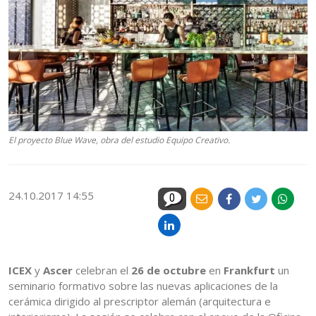
El proyecto Blue Wave, obra del estudio Equipo Creativo.
24.10.2017 14:55
0
ICEX
y
Ascer
celebran el
26 de octubre
en
Frankfurt
un
seminario formativo sobre las nuevas aplicaciones de la
cerámica dirigido al prescriptor alemán (arquitectura e