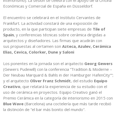
interiorismo). La sesión se celebra con el apoyo de la Oficina
Económicas y Comercial de España en Düsseldorf.
El encuentro se celebrará en el Instituto Cervantes de
Frankfurt. La actividad constará de una exposición de
producto, en la que participan siete empresas de
Tile of
Spain
, y conferencias técnicas sobre cerámica dirigidas a
arquitectos y diseñadores. Las firmas que acudirán con
sus propuestas al certamen son
Azteca, Azulev, Cerámica
Elias, Cevica, Colorker, Dune y Saloni
Los ponentes en la jornada son el arquitecto
Georg Gewers
(Gewers Pudewill) con la conferencia “Tradition & Moderne –
Der Neubau Marquard & Bahls in der Hamburger HafenCity““;
y el arquitecto
Oliver Franz Schmidt
, del estudio
Equipo
Creativo
, que relatará la experiencia de su estudio con el
uso de cerámica en proyectos. Equipo Creativo ganó el
Premio Cerámica en la categoría de interiorismo en 2015 con
Blue Wave
(Barcelona) una coctelería que más tarde recibió
la distinción de “el bar más bonito del mundo".