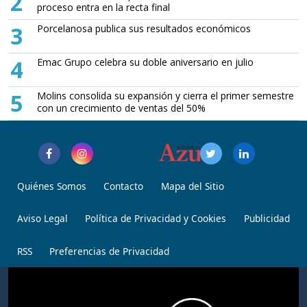
2
proceso entra en la recta final
3
Porcelanosa publica sus resultados económicos
4
Emac Grupo celebra su doble aniversario en julio
5
Molins consolida su expansión y cierra el primer semestre
con un crecimiento de ventas del 50%
Quiénes Somos
Contacto
Mapa del Sitio
Aviso Legal
Política de Privacidad y Cookies
Publicidad
RSS
Preferencias de Privacidad