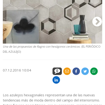
Una de las propuestas de Ragno con hexágonos cerámicos.
(EL PERIÓDICO
U
DEL AZULEJO)
D
07.12.2016 10:04
0
Los azulejos hexagonales representan una de las nuevas
tendencias más de moda dentro del campo del interiorismo.