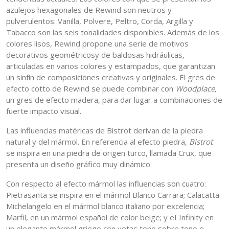
azulejos hexagonales de Rewind son neutros y
pulverulentos: Vanilla, Polvere, Peltro, Corda, Argilla y
Tabacco son las seis tonalidades disponibles. Además de los
colores lisos, Rewind propone una serie de motivos
decorativos geométricosy de baldosas hidráulicas,
articuladas en varios colores y estampados, que garantizan
un sinfín de composiciones creativas y originales. El gres de
efecto cotto de Rewind se puede combinar con
Woodplace,
un gres de efecto madera, para dar lugar a combinaciones de
fuerte impacto visual.
Las influencias matéricas de Bistrot derivan de la piedra
natural y del mármol. En referencia al efecto piedra,
Bistrot
se inspira en una piedra de origen turco, llamada Crux, que
presenta un diseño gráfico muy dinámico.
Con respecto al efecto mármol las influencias son cuatro:
Pietrasanta se inspira en el mármol Blanco Carrara; Calacatta
Michelangelo en el mármol blanco italiano por excelencia;
Marfil, en un mármol español de color beige; y eI Infinity en
un elegante mármol griego con vetas tono sobre tono o