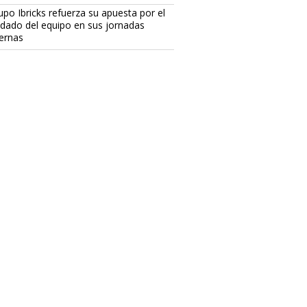
upo Ibricks refuerza su apuesta por el
idado del equipo en sus jornadas
ternas