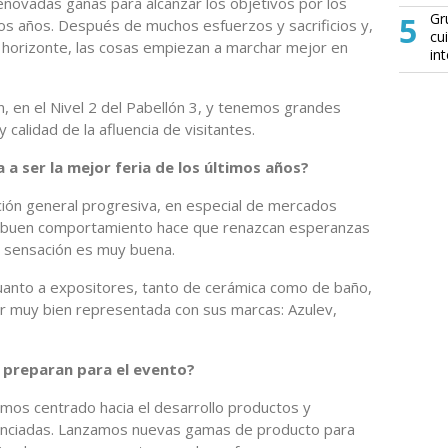
enovadas ganas para alcanzar los objetivos por los
5
Gr
os años. Después de muchos esfuerzos y sacrificios y,
cu
 horizonte, las cosas empiezan a marchar mejor en
in
, en el Nivel 2 del Pabellón 3, y tenemos grandes
 calidad de la afluencia de visitantes.
a a ser la mejor feria de los últimos años?
ión general progresiva, en especial de mercados
u buen comportamiento hace que renazcan esperanzas
a sensación es muy buena.
cuanto a expositores, tanto de cerámica como de baño,
r muy bien representada con sus marcas: Azulev,
 preparan para el evento?
mos centrado hacia el desarrollo productos y
renciadas. Lanzamos nuevas gamas de producto para