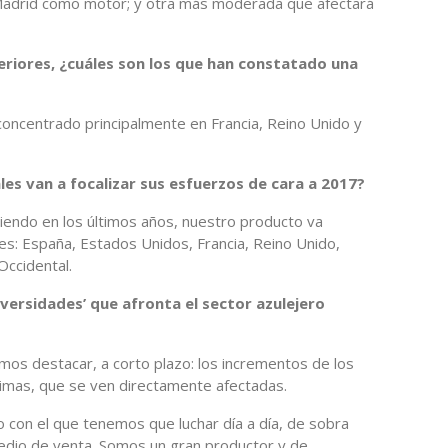
 Madrid como motor; y otra más moderada que afectará
eriores, ¿cuáles son los que han constatado una
concentrado principalmente en Francia, Reino Unido y
les van a focalizar sus esfuerzos de cara a 2017?
iendo en los últimos años, nuestro producto va
es: España, Estados Unidos, Francia, Reino Unido,
Occidental.
adversidades’ que afronta el sector azulejero
os destacar, a corto plazo: los incrementos de los
rimas, que se ven directamente afectadas.
con el que tenemos que luchar día a día, de sobra
medio de venta. Somos un gran productor y de