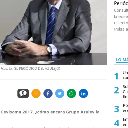
Periód
Consul
la edi
el lect
Pulsa a
LO MÁ
 Huerta.
(EL PERIÓDICO DEL AZULEJO)
1
Un
ca
2
Su
Ca
0
fin
3
Po
ec
Cevisama 2017, ¿cómo encara Grupo Azulev la
4
Em
en 