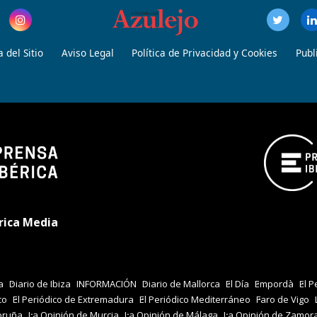
 del Sitio
Aviso Legal
Política de Privacidad y Cookies
Publ
rica Media
a
Diario de Ibiza
INFORMACIÓN
Diario de Mallorca
El Día
Empordà
El P
co
El Periódico de Extremadura
El Periódico Mediterráneo
Faro de Vigo
oruña
La Opinión de Murcia
La Opinión de Málaga
La Opinión de Zamor