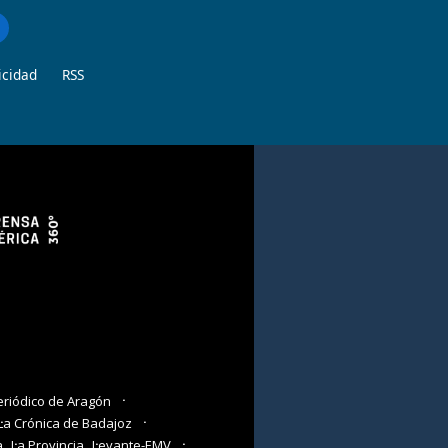
icidad
RSS
eriódico de Aragón
La Crónica de Badajoz
a
La Provincia
Levante-EMV