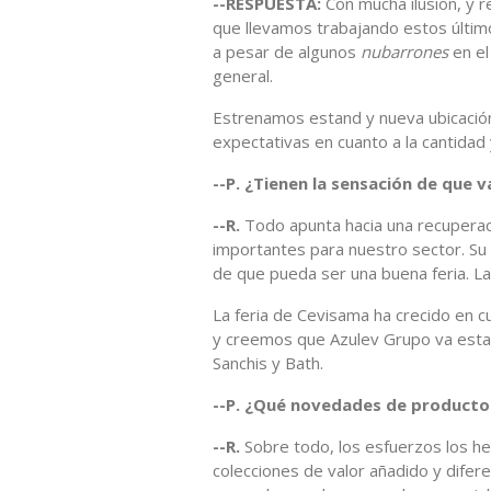
--RESPUESTA:
Con mucha ilusión, y r
que llevamos trabajando estos últim
a pesar de algunos
nubarrones
en el
general.
Estrenamos estand y nueva ubicación
expectativas en cuanto a la cantidad y
--P. ¿Tienen la sensación de que v
--R.
Todo apunta hacia una recuperac
importantes para nuestro sector. S
de que pueda ser una buena feria. L
La feria de Cevisama ha crecido en 
y creemos que Azulev Grupo va esta
Sanchis y Bath.
--P. ¿Qué novedades de producto
--R.
Sobre todo, los esfuerzos los he
colecciones de valor añadido y dife