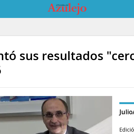
tó sus resultados "cer
6
Juli
Edici