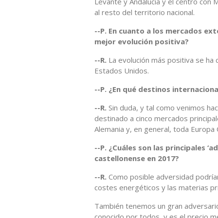
Levante y Andalucía y el centro con
al resto del territorio nacional.
--P. En cuanto a los mercados ext
mejor evolución positiva?
--R.
La evolución más positiva se ha 
Estados Unidos.
--P. ¿En qué destinos internaciona
--R.
Sin duda, y tal como venimos hac
destinado a cinco mercados principal
Alemania y, en general, toda Europa 
--P. ¿Cuáles son las principales ‘
castellonense en 2017?
--R.
Como posible adversidad podríam
costes energéticos y las materias p
También tenemos un gran adversario 
conocido por todos, y es el precio 