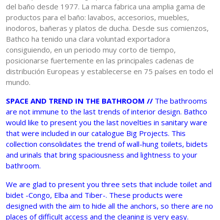
del baño desde 1977. La marca fabrica una amplia gama de
productos para el baño: lavabos, accesorios, muebles,
inodoros, bañeras y platos de ducha. Desde sus comienzos,
Bathco ha tenido una clara voluntad exportadora
consiguiendo, en un periodo muy corto de tiempo,
posicionarse fuertemente en las principales cadenas de
distribución Europeas y establecerse en 75 países en todo el
mundo.
SPACE AND TREND IN THE BATHROOM //
The bathrooms
are not immune to the last trends of interior design. Bathco
would like to present you the last novelties in sanitary ware
that were included in our catalogue Big Projects. This
collection consolidates the trend of wall-hung toilets, bidets
and urinals that bring spaciousness and lightness to your
bathroom.
We are glad to present you three sets that include toilet and
bidet -Congo, Elba and Tiber-. These products were
designed with the aim to hide all the anchors, so there are no
places of difficult access and the cleaning is very easy.