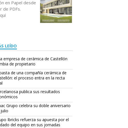
ción en Papel desde
or de PDFs.
quí
S LEÍDO
áctica de impermeabilización y aislamiento impartida en Asfaltos Chova.
(EL PER
a empresa de cerámica de Castellón
mbia de propietario
basta de una compañía cerámica de
stellón: el proceso entra en la recta
al
rcelanosa publica sus resultados
onómicos
ac Grupo celebra su doble aniversario
julio
upo Ibricks refuerza su apuesta por el
idado del equipo en sus jornadas