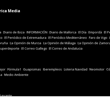
rica Media
a
Diario de Ibiza
INFORMACIÓN
Diario de Mallorca
El Día
Empordà
El P
co
El Periódico de Extremadura
El Periódico Mediterráneo
Faro de Vigo
oruña
La Opinión de Murcia
La Opinión de Málaga
La Opinión de Zamor
Superdeporte
El Correo Gallego
El Correo de Andalucia
jor
Fórmula1
Guapisimas
Iberempleos
Loteria Navidad
Neomotor
Có
za
Medio Ambiente
 Levante