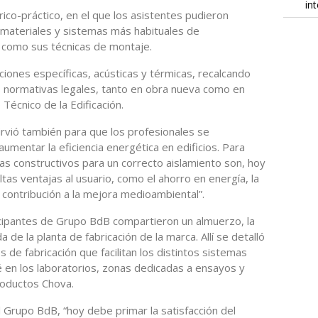
in
órico-práctico, en el que los asistentes pudieron
 materiales y sistemas más habituales de
í como sus técnicas de montaje.
uciones específicas, acústicas y térmicas, recalcando
s normativas legales, tanto en obra nueva como en
 Técnico de la Edificación.
sirvió también para que los profesionales se
aumentar la eficiencia energética en edificios. Para
emas constructivos para un correcto aislamiento son, hoy
ltas ventajas al usuario, como el ahorro en energía, la
 contribución a la mejora medioambiental”.
icipantes de Grupo BdB compartieron un almuerzo, la
a de la planta de fabricación de la marca. Allí se detalló
s de fabricación que facilitan los distintos sistemas
ié en los laboratorios, zonas dedicadas a ensayos y
productos Chova.
 Grupo BdB, “hoy debe primar la satisfacción del