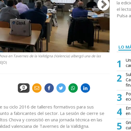
la edi
el lect
Pulsa a
LO MÁ
hova en Tavernes de la Valldigna (Valencia) albergó una de las
La sesión pr
1
Un
EJO)
AZULEJO)
ca
2
Su
Ca
fin
0
3
Po
ec
 su ciclo 2016 de talleres formativos para sus
4
Em
nto a fabricantes del sector. La sesión de cierre se
en 
ltos Chova y consistió en una jornada técnica en las
5
Gr
calidad valenciana de Tavernes de la Valldigna.
cu