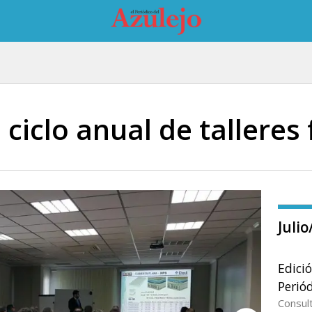
 ciclo anual de talleres
Juli
Edici
Periód
Consul