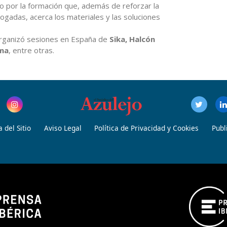
o por la formación que, además de reforzar la
gadas, acerca los materiales y las soluciones
 organizó sesiones en España de
Sika,
Halcón
oma
, entre otras.
 del Sitio
Aviso Legal
Política de Privacidad y Cookies
Publ