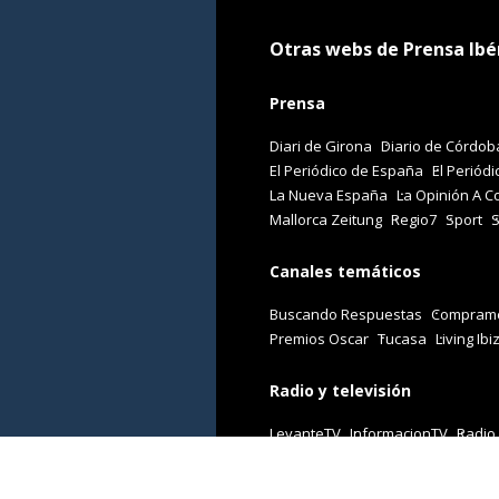
Otras webs de Prensa Ibé
Prensa
Diari de Girona
Diario de Córdob
El Periódico de España
El Periódi
La Nueva España
La Opinión A C
Mallorca Zeitung
Regio7
Sport
Canales temáticos
Buscando Respuestas
Comprame
Premios Oscar
Tucasa
Living Ibi
Radio y televisión
LevanteTV
InformacionTV
Radio
Revistas