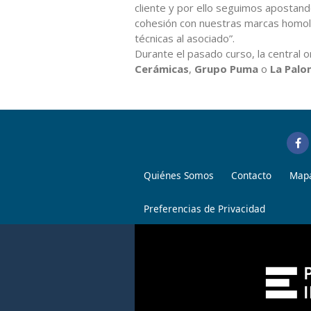
cliente y por ello seguimos apostand
cohesión con nuestras marcas homolo
técnicas al asociado”.
Durante el pasado curso, la central
Cerámicas
,
Grupo Puma
o
La Pal
Quiénes Somos
Contacto
Mapa
Preferencias de Privacidad