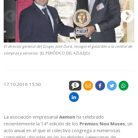
El director general del Grupo, José Durá, recogió el galardón a la central de
Jo
compras y servicios.
(EL PERIÓDICO DEL AZULEJO)
Ge
G
17.10.2016 15:50
0
La asociación empresarial
Aemon
ha celebrado
recientemente la 14ª edición de los
Premios Nou Muses
, un
acto anual en el que el colectivo congrega a numerosas
compañías ubicadas en las localidades valencianas de