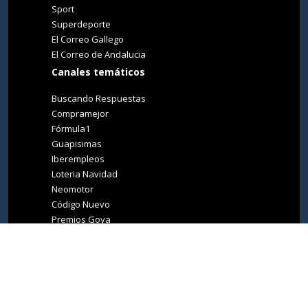
Sport
Superdeporte
El Correo Gallego
El Correo de Andalucia
Canales temáticos
Buscando Respuestas
Compramejor
Fórmula1
Guapisimas
Iberempleos
Loteria Navidad
Neomotor
Código Nuevo
Premios Goya
Premios Oscar
Tucasa
Living Ibiza
Medio Ambiente