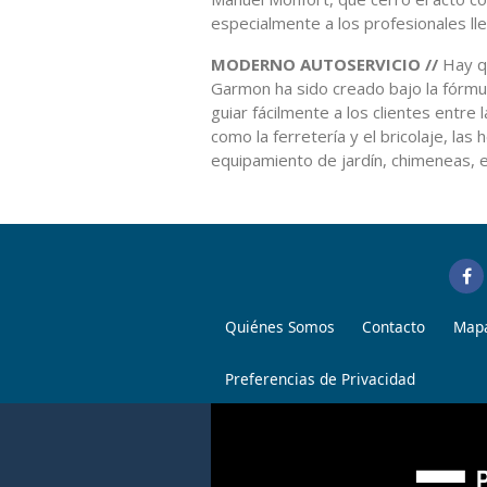
especialmente a los profesionales ll
MODERNO AUTOSERVICIO //
Hay qu
Garmon ha sido creado bajo la fórmul
guiar fácilmente a los clientes entre
como la ferretería y el bricolaje, las 
equipamiento de jardín, chimeneas, e
Quiénes Somos
Contacto
Mapa
Preferencias de Privacidad