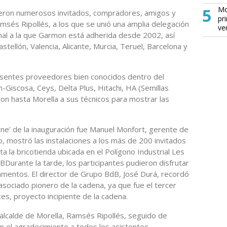
5
Mo
tieron numerosos invitados, compradores, amigos y
pr
amsés Ripollés, a los que se unió una amplia delegación
ve
onal a la que Garmon está adherida desde 2002, así
ellón, Valencia, Alicante, Murcia, Teruel, Barcelona y
resentes proveedores bien conocidos dentro del
-Giscosa, Ceys, Delta Plus, Hitachi, HA (Semillas
ron hasta Morella a sus técnicos para mostrar las
rone’ de la inauguración fue Manuel Monfort, gerente de
, mostró las instalaciones a los más de 200 invitados
a la bricotienda ubicada en el Polígono Industrial Les
lBDurante la tarde, los participantes pudieron disfrutar
lamentos. El director de Grupo BdB, José Durá, recordó
sociado pionero de la cadena, ya que fue el tercer
es, proyecto incipiente de la cadena.
alcalde de Morella, Ramsés Ripollés, seguido de
n el agradecimiento a todos los asistentes,