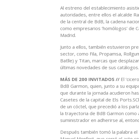
Al estreno del establecimiento asis
autoridades, entre ellos el alcalde R
de la central de BdB, la cadena naci
como empresarios ‘homólogos’ de Cast
Madrid.
Junto a ellos, también estuvieron p
sector, como Fila, Propamsa, Rollgum
Batlle) y Titan, marcas que desplaza
últimas novedades de sus catálogos.
MÁS DE 200 INVITADOS //
El ‘cice
BdB Garmon, quien, junto a su equipo
que durante la jornada acudieron hast
Casetes de la capital de Els Ports.SC
de un cóctel, que precedió a los par
la trayectoria de BdB Garmon como a
suministrador en adherirse al, entonc
Después también tomó la palabra el 
Manuel Monfort, que cerró el acto co