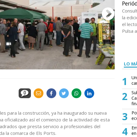
Periód
Consul
la edi
el lect
Pulsa a
LO MÁ
1
Un
ca
2
Su
0
Ca
fin
es para la construcción, ya ha inaugurado su nueva
3
Po
ec
a oficializado así el comienzo de la actividad de esta
adrados que presta servicio a profesionales del
4
Em
oda la comarca de Els Ports.
en 