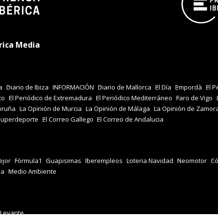
rica Media
a
Diario de Ibiza
INFORMACIÓN
Diario de Mallorca
El Día
Empordà
El P
co
El Periódico de Extremadura
El Periódico Mediterráneo
Faro de Vigo
oruña
La Opinión de Murcia
La Opinión de Málaga
La Opinión de Zamor
Superdeporte
El Correo Gallego
El Correo de Andalucia
jor
Fórmula1
Guapisimas
Iberempleos
Loteria Navidad
Neomotor
Có
za
Medio Ambiente
 Levante