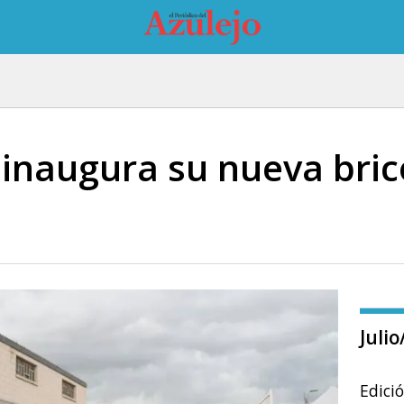
naugura su nueva bric
Juli
Edici