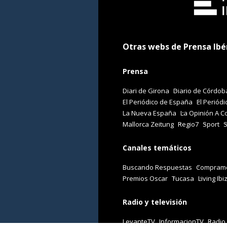
Otras webs de Prensa Ibé
Prensa
Diari de Girona
Diario de Córdob
El Periódico de España
El Periódi
La Nueva España
La Opinión A C
Mallorca Zeitung
Regio7
Sport
Canales temáticos
Buscando Respuestas
Comprame
Premios Oscar
Tucasa
Living Ibi
Radio y televisión
LevanteTV
InformacionTV
Radio