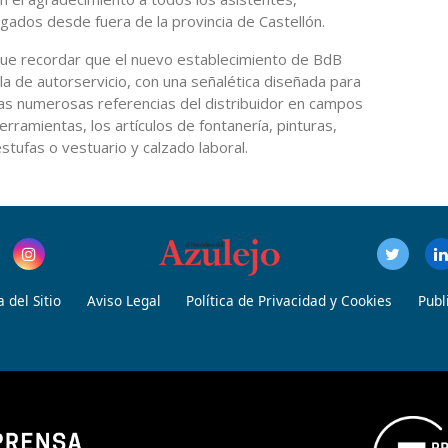
egados desde fuera de la provincia de Castellón.
e recordar que el nuevo establecimiento de BdB
a de autorservicio, con una señalética diseñada para
 las numerosas referencias del distribuidor en campos
herramientas, los artículos de fontanería, pinturas,
stufas o vestuario y calzado laboral.
 del Sitio
Aviso Legal
Política de Privacidad y Cookies
Publ