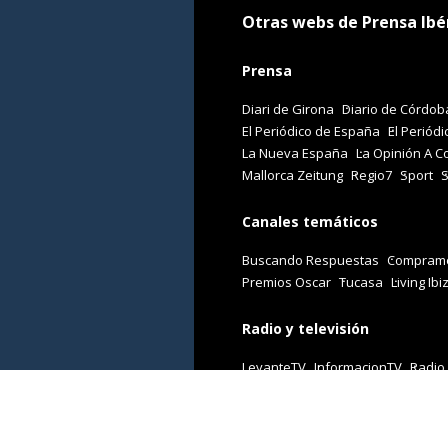
Otras webs de Prensa Ibé
Prensa
Diari de Girona
Diario de Córdob
El Periódico de España
El Periódi
La Nueva España
La Opinión A C
Mallorca Zeitung
Regio7
Sport
Canales temáticos
Buscando Respuestas
Comprame
Premios Oscar
Tucasa
Living Ibi
Radio y televisión
LevanteTV
InformacionTV
Radio
Revistas