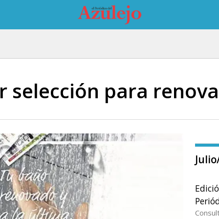
r selección para renova
Juli
Edici
Periód
Consul