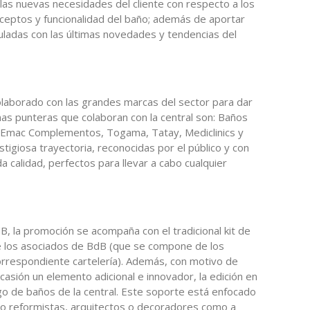
as nuevas necesidades del cliente con respecto a los
nceptos y funcionalidad del baño; además de aportar
uladas con las últimas novedades y tendencias del
laborado con las grandes marcas del sector para dar
rmas punteras que colaboran con la central son: Baños
tek, Emac Complementos, Togama, Tatay, Mediclinics y
tigiosa trayectoria, reconocidas por el público y con
 calidad, perfectos para llevar a cabo cualquier
 la promoción se acompaña con el tradicional kit de
e los asociados de BdB (que se compone de los
orrespondiente cartelería). Además, con motivo de
asión un elemento adicional e innovador, la edición en
ogo de baños de la central. Este soporte está enfocado
mo reformistas, arquitectos o decoradores como a