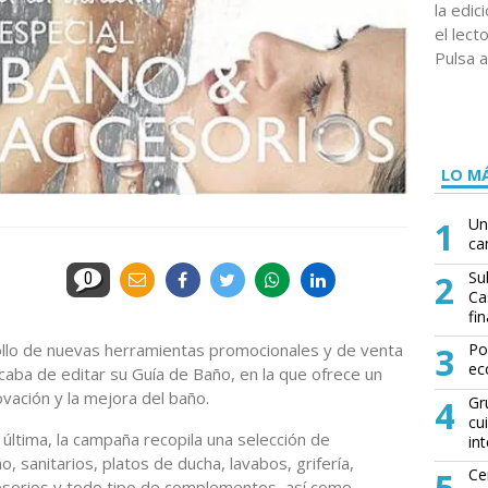
la edi
el lect
Pulsa a
LO MÁ
1
Un
ca
2
Su
0
Ca
fin
ollo de nuevas herramientas promocionales y de venta
3
Po
ec
caba de editar su Guía de Baño, en la que ofrece un
ovación y la mejora del baño.
4
Gr
cu
 última, la campaña recopila una selección de
in
 sanitarios, platos de ducha, lavabos, grifería,
5
Ce
sorios y todo tipo de complementos, así como