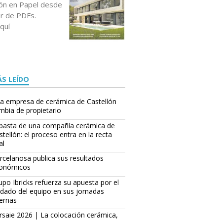
ción en Papel desde
or de PDFs.
quí
S LEÍDO
a empresa de cerámica de Castellón
mbia de propietario
basta de una compañía cerámica de
stellón: el proceso entra en la recta
al
rcelanosa publica sus resultados
onómicos
upo Ibricks refuerza su apuesta por el
idado del equipo en sus jornadas
ternas
rsaie 2026 | La colocación cerámica,