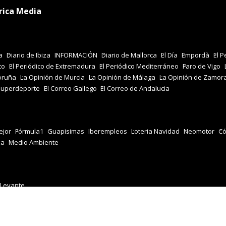
rica Media
a
Diario de Ibiza
INFORMACIÓN
Diario de Mallorca
El Día
Empordà
El P
co
El Periódico de Extremadura
El Periódico Mediterráneo
Faro de Vigo
oruña
La Opinión de Murcia
La Opinión de Málaga
La Opinión de Zamor
Superdeporte
El Correo Gallego
El Correo de Andalucia
jor
Fórmula1
Guapisimas
Iberempleos
Loteria Navidad
Neomotor
Có
za
Medio Ambiente
 Levante