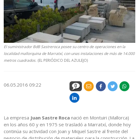
El suministrador BdB Sastreroca posee su centro de operaciones en la
localidad mallorquina de Marratxí, con unas instalaciones de más de 14.000
metros cuadrados.
(EL PERIÓDICO DEL AZULEJO)
06.05.2016 09:22
0
La empresa
Juan Sastre Roca
nació en Montuiri (Mallorca)
en los años 60 y en 1975 se trasladó a Marratxí, donde hoy
continúa su actividad con Joan y Miquel Sastre al frente del
negocio de distribución de materiales para la construcción. La