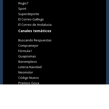
Regio7
Sport
Superdeporte
El Correo Gallego
El Correo de Andalucia
Canales temáticos
Buscando Respuestas
Compramejor
Fórmula1
Guapisimas
Iberempleos
Loteria Navidad
Neomotor
Código Nuevo
Premios Goya
Premios Oscar
Tucasa
Living Ibiza
Medio Ambiente