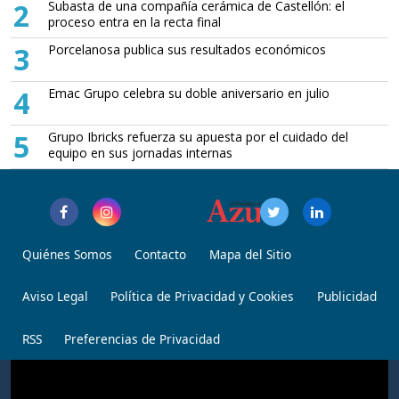
2
Subasta de una compañía cerámica de Castellón: el
proceso entra en la recta final
3
Porcelanosa publica sus resultados económicos
4
Emac Grupo celebra su doble aniversario en julio
5
Grupo Ibricks refuerza su apuesta por el cuidado del
equipo en sus jornadas internas
Quiénes Somos
Contacto
Mapa del Sitio
Aviso Legal
Política de Privacidad y Cookies
Publicidad
RSS
Preferencias de Privacidad