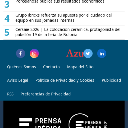
3
Porcelanosa publica sus resultados económicos
4
Grupo Ibricks refuerza su apuesta por el cuidado del
equipo en sus jornadas internas
5
Cersaie 2026 | La colocación cerámica, protagonista del
pabellón 19 de la feria de Bolonia
Quiénes Somos
Contacto
Mapa del Sitio
Aviso Legal
Política de Privacidad y Cookies
Publicidad
RSS
Preferencias de Privacidad